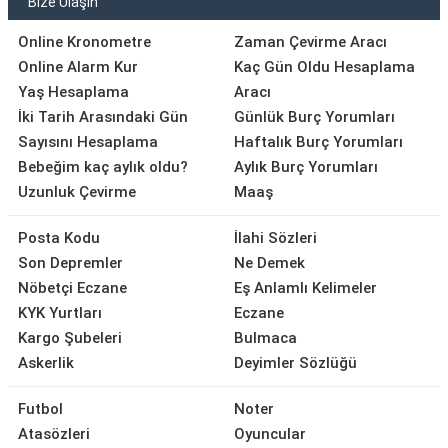
Bize Ulaşın
Online Kronometre
Zaman Çevirme Aracı
Online Alarm Kur
Kaç Gün Oldu Hesaplama
Yaş Hesaplama
Aracı
İki Tarih Arasındaki Gün
Günlük Burç Yorumları
Sayısını Hesaplama
Haftalık Burç Yorumları
Bebeğim kaç aylık oldu?
Aylık Burç Yorumları
Uzunluk Çevirme
Maaş
Posta Kodu
İlahi Sözleri
Son Depremler
Ne Demek
Nöbetçi Eczane
Eş Anlamlı Kelimeler
KYK Yurtları
Eczane
Kargo Şubeleri
Bulmaca
Askerlik
Deyimler Sözlüğü
Futbol
Noter
Atasözleri
Oyuncular