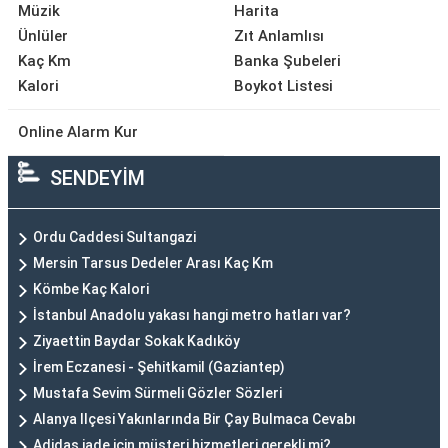
Müzik
Harita
Ünlüler
Zıt Anlamlısı
Kaç Km
Banka Şubeleri
Kalori
Boykot Listesi
Online Alarm Kur
SENDEYİM
Ordu Caddesi Sultangazi
Mersin Tarsus Dedeler Arası Kaç Km
Kömbe Kaç Kalori
İstanbul Anadolu yakası hangi metro hatları var?
Ziyaettin Baydar Sokak Kadıköy
İrem Eczanesi - Şehitkamil (Gaziantep)
Mustafa Sevim Sürmeli Gözler Sözleri
Alanya Ilçesi Yakınlarında Bir Çay Bulmaca Cevabı
Adidas iade için müşteri hizmetleri gerekli mi?