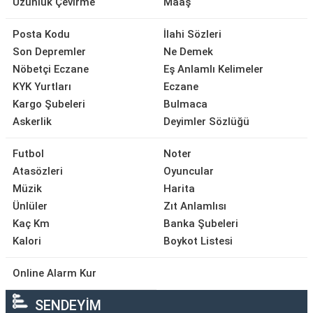
Uzunluk Çevirme
Maaş
Posta Kodu
İlahi Sözleri
Son Depremler
Ne Demek
Nöbetçi Eczane
Eş Anlamlı Kelimeler
KYK Yurtları
Eczane
Kargo Şubeleri
Bulmaca
Askerlik
Deyimler Sözlüğü
Futbol
Noter
Atasözleri
Oyuncular
Müzik
Harita
Ünlüler
Zıt Anlamlısı
Kaç Km
Banka Şubeleri
Kalori
Boykot Listesi
Online Alarm Kur
SENDEYİM