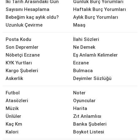
İki Tarih Arasındaki Gün
Günlük Burç Yorumları
Sayısını Hesaplama
Haftalık Burç Yorumları
Bebeğim kaç aylık oldu?
Aylık Burç Yorumları
Uzunluk Çevirme
Maaş
Posta Kodu
İlahi Sözleri
Son Depremler
Ne Demek
Nöbetçi Eczane
Eş Anlamlı Kelimeler
KYK Yurtları
Eczane
Kargo Şubeleri
Bulmaca
Askerlik
Deyimler Sözlüğü
Futbol
Noter
Atasözleri
Oyuncular
Müzik
Harita
Ünlüler
Zıt Anlamlısı
Kaç Km
Banka Şubeleri
Kalori
Boykot Listesi