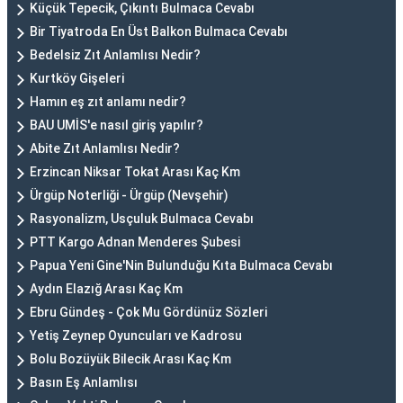
Küçük Tepecik, Çıkıntı Bulmaca Cevabı
Bir Tiyatroda En Üst Balkon Bulmaca Cevabı
Bedelsiz Zıt Anlamlısı Nedir?
Kurtköy Gişeleri
Hamın eş zıt anlamı nedir?
BAU UMİS'e nasıl giriş yapılır?
Abite Zıt Anlamlısı Nedir?
Erzincan Niksar Tokat Arası Kaç Km
Ürgüp Noterliği - Ürgüp (Nevşehir)
Rasyonalizm, Usçuluk Bulmaca Cevabı
PTT Kargo Adnan Menderes Şubesi
Papua Yeni Gine'Nin Bulunduğu Kıta Bulmaca Cevabı
Aydın Elazığ Arası Kaç Km
Ebru Gündeş - Çok Mu Gördünüz Sözleri
Yetiş Zeynep Oyuncuları ve Kadrosu
Bolu Bozüyük Bilecik Arası Kaç Km
Basın Eş Anlamlısı