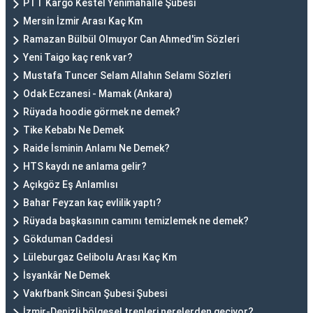
PTT Kargo Kestel Yenimahalle Şubesi
Mersin İzmir Arası Kaç Km
Ramazan Bülbül Olmuyor Can Ahmed'im Sözleri
Yeni Taigo kaç renk var?
Mustafa Tuncer Selam Allahın Selamı Sözleri
Odak Eczanesi - Mamak (Ankara)
Rüyada hoodie görmek ne demek?
Tike Kebabı Ne Demek
Raide İsminin Anlamı Ne Demek?
HTS kaydı ne anlama gelir?
Açıkgöz Eş Anlamlısı
Bahar Feyzan kaç evlilik yaptı?
Rüyada başkasının camını temizlemek ne demek?
Gökduman Caddesi
Lüleburgaz Gelibolu Arası Kaç Km
İsyankâr Ne Demek
Vakıfbank Sincan Şubesi Şubesi
İzmir-Denizli bölgesel trenleri nerelerden geçiyor?