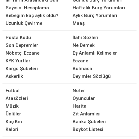
İki Tarih Arasındaki Gün
Günlük Burç Yorumları
Sayısını Hesaplama
Haftalık Burç Yorumları
Bebeğim kaç aylık oldu?
Aylık Burç Yorumları
Uzunluk Çevirme
Maaş
Posta Kodu
İlahi Sözleri
Son Depremler
Ne Demek
Nöbetçi Eczane
Eş Anlamlı Kelimeler
KYK Yurtları
Eczane
Kargo Şubeleri
Bulmaca
Askerlik
Deyimler Sözlüğü
Futbol
Noter
Atasözleri
Oyuncular
Müzik
Harita
Ünlüler
Zıt Anlamlısı
Kaç Km
Banka Şubeleri
Kalori
Boykot Listesi