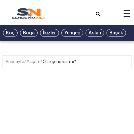
×
☰
BİYOGRAFİ
Koç
Boğa
İkizler
Yengeç
Aslan
Başak
T
GALERİ
GÜZEL
SÖZLER
Anasayfa
Yaşam
Ö ile şehir var mı?
GÜNLÜK
BURÇ
ŞİİR
RÜYA
TABİRLERİ
TÜRKÜ
SÖZLERİ
YEMEK