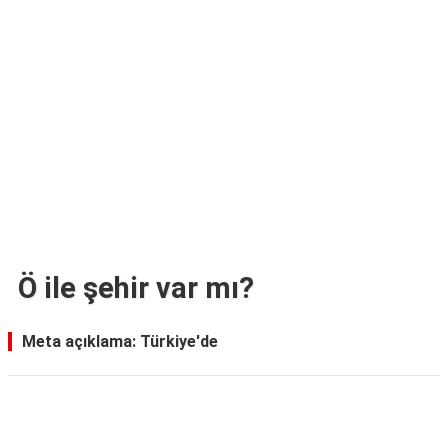
TARİFLERİ
HİKAYELER
Bize
Ulaşın
Ö ile şehir var mı?
Meta açıklama: Türkiye'de
Reklam Alanı