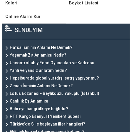
Kalori
Boykot Listesi
Online Alarm Kur
SENDEYİM
Hafsa İsminin Anlamı Ne Demek?
Yaşamak Zıt Anlamlısı Nedir?
Uncontrollably Fond Oyuncuları ve Kadrosu
Yanlı ve yansız anlatım nedir?
Hepsiburada global yurtdışı satış yapıyor mu?
Zenan İsminin Anlamı Ne Demek?
Lotus Eczanesi - Beylikdüzü Yakuplu (İstanbul)
Canlılık Eş Anlamlısı
Bahreyn hangi ülkeye bağlıdır?
PTT Kargo Esenyurt Yenikent Şubesi
Türkiye'de S ile başlayan iller hangileri?
Ek5 ssk kaç yıl ödenirse emekli olunur?