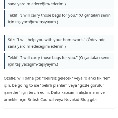
sana yardım edeceğim/ederim.)
Teklif: "I will carry those bags for you." (O çantaları senin
için taşıyacağım/taşıyayım.)
Söz: "I will help you with your homework." (Ödevinde
sana yardım edeceğim/ederim.)
Teklif: "I will carry those bags for you." (O çantaları senin
için taşıyacağım/taşıyayım.)
Özetle; will daha çok "belirsiz gelecek" veya "o anki fikirler"
için, be going to ise "belirli planlar" veya "gözle görülür
işaretler" için tercih edilir. Daha kapsamlı alıştırmalar ve
örnekler için British Council veya Novakid Blog gibi