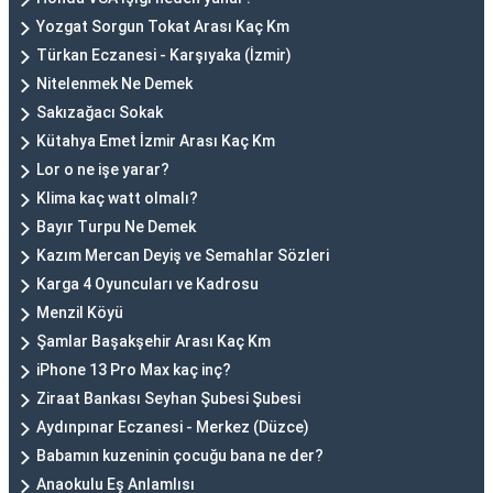
Yozgat Sorgun Tokat Arası Kaç Km
Türkan Eczanesi - Karşıyaka (İzmir)
Nitelenmek Ne Demek
Sakızağacı Sokak
Kütahya Emet İzmir Arası Kaç Km
Lor o ne işe yarar?
Klima kaç watt olmalı?
Bayır Turpu Ne Demek
Kazım Mercan Deyiş ve Semahlar Sözleri
Karga 4 Oyuncuları ve Kadrosu
Menzil Köyü
Şamlar Başakşehir Arası Kaç Km
iPhone 13 Pro Max kaç inç?
Ziraat Bankası Seyhan Şubesi Şubesi
Aydınpınar Eczanesi - Merkez (Düzce)
Babamın kuzeninin çocuğu bana ne der?
Anaokulu Eş Anlamlısı