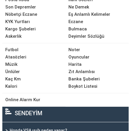
Son Depremler
Ne Demek
Nöbetçi Eczane
Eş Anlamlı Kelimeler
KYK Yurtları
Eczane
Kargo Şubeleri
Bulmaca
Askerlik
Deyimler Sözlüğü
Futbol
Noter
Atasözleri
Oyuncular
Müzik
Harita
Ünlüler
Zıt Anlamlısı
Kaç Km
Banka Şubeleri
Kalori
Boykot Listesi
Online Alarm Kur
SENDEYİM
Honda VSA ışığı neden yanar?