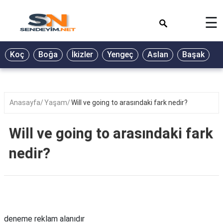
×
☰
BİYOGRAFİ
Koç
Boğa
İkizler
Yengeç
Aslan
Başak
T
GALERİ
GÜZEL
SÖZLER
Anasayfa
Yaşam
Will ve going to arasındaki fark nedir?
GÜNLÜK
BURÇ
Will ve going to arasındaki fark
ŞİİR
nedir?
RÜYA
TABİRLERİ
TÜRKÜ
Reklam Alanı
SÖZLERİ
deneme reklam alanıdır
YEMEK