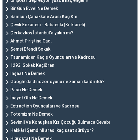
Unipolar depresyon yüzde kaç engelli?
Bir Gün Evvel Ne Demek
Samsun Çanakkale Arası Kaç Km
Çevik Eczanesi - Babaeski (Kırklareli)
Çerkezköy İstanbul'a yakın mı?
Ahmet Piriştina Cad.
Şemsi Efendi Sokak
Tsunamiden Kaçış Oyuncuları ve Kadrosu
1293. Sokak Keçiören
İnşaat Ne Demek
Google'da dinozor oyunu ne zaman kaldırıldı?
Paso Ne Demek
İnayet Ola Ne Demek
Extraction Oyuncuları ve Kadrosu
Totemizm Ne Demek
Sevimli Ve Konuşkan Kız Çocuğu Bulmaca Cevabı
Hakkâri Şemdinli arası kaç saat sürüyor?
Higrostat Ne Demek