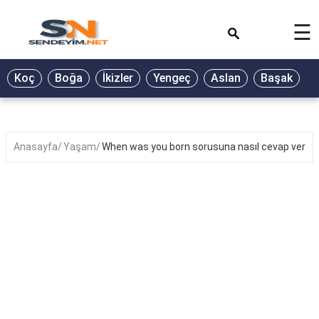
×
☰
BİYOGRAFİ
Koç
Boğa
İkizler
Yengeç
Aslan
Başak
T
GALERİ
GÜZEL
SÖZLER
Anasayfa
Yaşam
When was you born sorusuna nasıl cevap verilir
GÜNLÜK
BURÇ
ŞİİR
RÜYA
TABİRLERİ
TÜRKÜ
SÖZLERİ
YEMEK