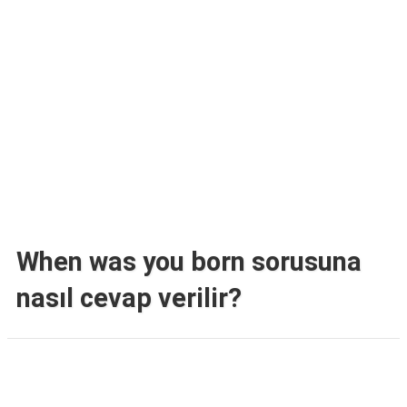
TARİFLERİ
HİKAYELER
Bize
Ulaşın
When was you born sorusuna
nasıl cevap verilir?
Reklam Alanı