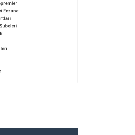
epremler
i Eczane
rtları
Şubeleri
ik
leri
r
m