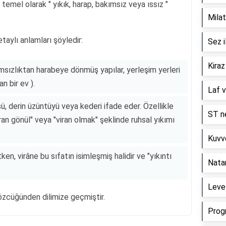
 temel olarak " yıkık, harap, bakımsız veya ıssız "
Milat
taylı anlamları şöyledir:
Sez i
Kiraz
msızlıktan harabeye dönmüş yapılar, yerleşim yerleri
an bir ev ).
Laf v
, derin üzüntüyü veya kederi ifade eder. Özellikle
ST ne
ran gönül" veya "viran olmak" şeklinde ruhsal yıkımı
Kuvve
ken, virâne bu sıfatın isimleşmiş halidir ve "yıkıntı
Nata
Level
sözcüğünden dilimize geçmiştir.
Prog