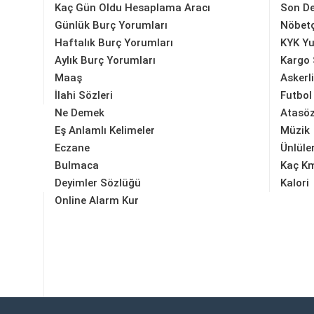
Kaç Gün Oldu Hesaplama Aracı
Son D
Günlük Burç Yorumları
Nöbetç
Haftalık Burç Yorumları
KYK Yu
Aylık Burç Yorumları
Kargo 
Maaş
Askerl
İlahi Sözleri
Futbol
Ne Demek
Atasöz
Eş Anlamlı Kelimeler
Müzik
Eczane
Ünlüle
Bulmaca
Kaç K
Deyimler Sözlüğü
Kalori
Online Alarm Kur