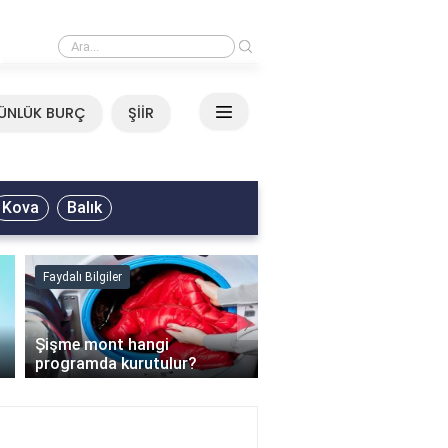
›
Mirkelam - Tavla Sözleri
ÜNLÜK BURÇ
ŞİİR
Kova
Balık
Faydalı Bilgiler
Faydalı Bilgiler
›
Şişme mont hangi
programda kurutulur?
Şofben suyu neden ısı