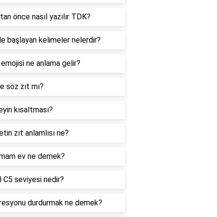
tan önce nasıl yazılır TDK?
le başlayan kelimeler nelerdir?
 emojisi ne anlama gelir?
e söz zıt mı?
yin kısaltması?
tin zıt anlamlısı ne?
mam ev ne demek?
 C5 seviyesi nedir?
resyonu durdurmak ne demek?