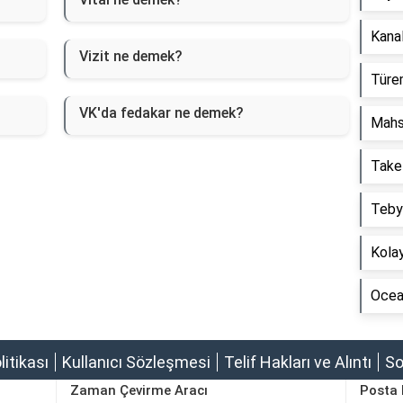
Kanal
Vizit ne demek?
Türem
VK'da fedakar ne demek?
Mahs
Take
Tebyi
Kolay
Ocean
olitikası
Kullanıcı Sözleşmesi
Telif Hakları ve Alıntı
So
Zaman Çevirme Aracı
Posta