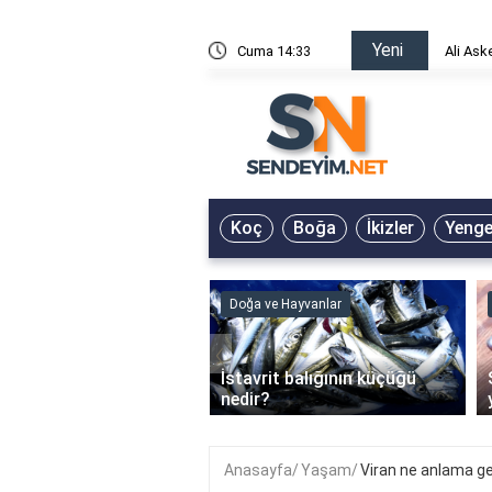
Yeni
risin Önü Sözleri
Cuma 14:33
Ali Ask
Koç
Boğa
İkizler
Yeng
ve Hayvanlar
Doğa ve Hayvanlar
‹
li en çok hangi iklimde
İstavrit balığının küçüğü
r?
nedir?
Anasayfa
Yaşam
Viran ne anlama ge