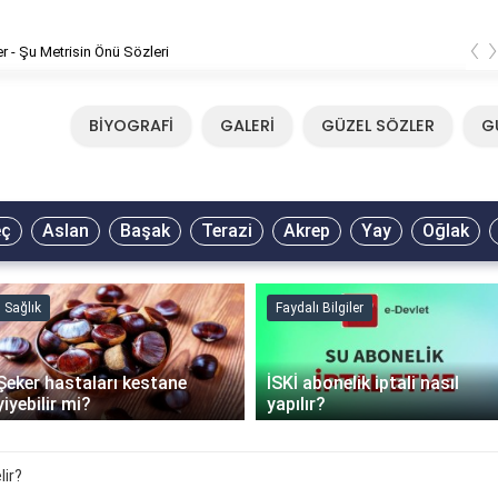
‹
er - Şu Metrisin Önü Sözleri
BİYOGRAFİ
GALERİ
GÜZEL SÖZLER
G
eç
Aslan
Başak
Terazi
Akrep
Yay
Oğlak
Sağlık
Faydalı Bilgiler
Şeker hastaları kestane
İSKİ abonelik iptali nasıl
yiyebilir mi?
yapılır?
lir?