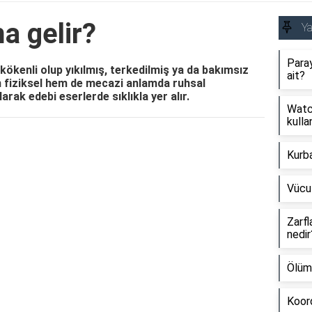
a gelir?
Y
Paray
kökenli olup yıkılmış, terkedilmiş ya da bakımsız
ait?
em fiziksel hem de mecazi anlamda ruhsal
rak edebi eserlerde sıklıkla yer alır.
Watch
kullan
Reklam Alanı
Kurb
Vücu
Zarfl
nedir
Ölüm
Koord