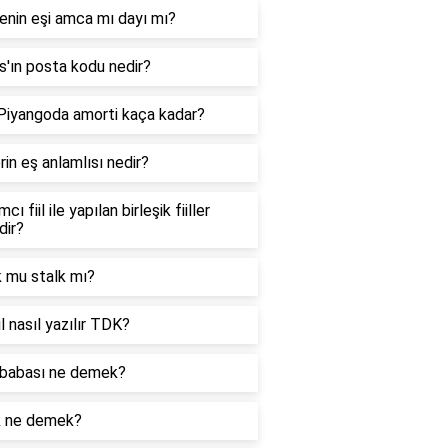
enin eşi amca mı dayı mı?
'ın posta kodu nedir?
 Piyangoda amorti kaça kadar?
in eş anlamlısı nedir?
cı fiil ile yapılan birleşik fiiller
dir?
k mu stalk mı?
l nasıl yazılır TDK?
babası ne demek?
k ne demek?