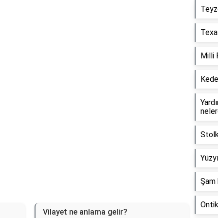
Teyz
Reklam Alanı
Texas
Milli
Keder
Yardım
neler
Stol
Yüzyı
Şam 
Onti
Vilayet ne anlama gelir?