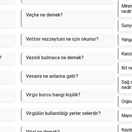
Minim
nedir
Veçhe ne demek?
Suriy
Vettini vezzeytuni ne için okunur?
Yanga
Kanzi
?
Vezinli bulmaca ne demek?
Kit n
Vesaire ne anlama gelir?
Sağ o
nedir
Virgo burcu hangi kişilik?
Oriji
Virgülün kullanıldığı yerler nelerdir?
Mamu
Kayla
Vital ne demek?