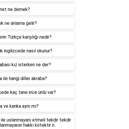
net ne demek?
k ne anlama gelir?
rin Türkçe karşılığı nedir?
k ingilizcede nasıl okunur?
abası kız isterken ne der?
 ile hangi diller akraba?
ede kaç tane ince ünlü var?
a ve kanka aynı mı?
ile uslanmayanı etmeli tekdir tekdir
slanmayanın hakkı kötektir n..