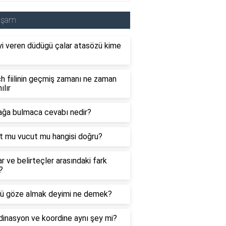
aşam
i veren düdügü çalar atasözü kime
 fiilinin geçmiş zamanı ne zaman
ılır
ağa bulmaca cevabı nedir?
t mu vucut mu hangisi doğru?
ar ve belirteçler arasındaki fark
?
ü göze almak deyimi ne demek?
inasyon ve koordine aynı şey mi?