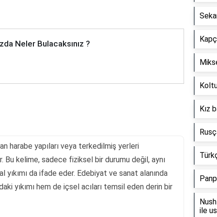
Seka
Kapçı
zda Neler Bulacaksınız ?
Mikse
Koltu
Kız b
Rusça
yan harabe yapıları veya terkedilmiş yerleri
Türkç
r. Bu kelime, sadece fiziksel bir durumu değil, aynı
l yıkımı da ifade eder. Edebiyat ve sanat alanında
Panp
aki yıkımı hem de içsel acıları temsil eden derin bir
Nush 
ile u