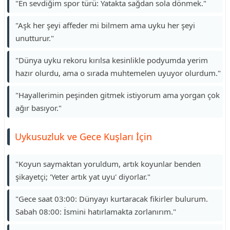
"En sevdiğim spor türü: Yatakta sağdan sola dönmek."
"Aşk her şeyi affeder mi bilmem ama uyku her şeyi
unutturur."
"Dünya uyku rekoru kırılsa kesinlikle podyumda yerim
hazır olurdu, ama o sırada muhtemelen uyuyor olurdum."
"Hayallerimin peşinden gitmek istiyorum ama yorgan çok
ağır basıyor."
Uykusuzluk ve Gece Kuşları İçin
"Koyun saymaktan yoruldum, artık koyunlar benden
şikayetçi; 'Yeter artık yat uyu' diyorlar."
"Gece saat 03:00: Dünyayı kurtaracak fikirler bulurum.
Sabah 08:00: İsmini hatırlamakta zorlanırım."