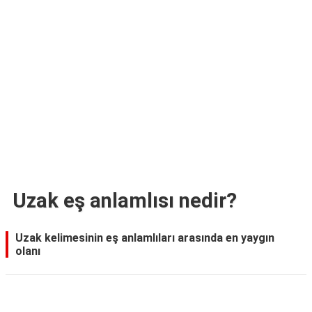
TARİFLERİ
HİKAYELER
Bize
Ulaşın
Uzak eş anlamlısı nedir?
Uzak kelimesinin eş anlamlıları arasında en yaygın
olanı
Reklam Alanı