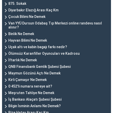
875. Sokak
Diyarbakır Elazığ Arası Kaç Km
Çocuk Bilimi Ne Demek
Van YYÜ Dursun Odabaş Tıp Merkezi online randevu nasıl
alınır?
Binlik Ne Demek
Hayvan Bilimi Ne Demek
Uçak altı ve kabin bagajı farkı nedir?
Ölümsüz Karanfiller Oyuncuları ve Kadrosu
İftarlık Ne Demek
QNB Finansbank Gemlik Şubesi Şubesi
Maymun Gözünü Açtı Ne Demek
Kirli Çamaşır Ne Demek
0 452'li numara nereye ait?
Meşruten Tahliye Ne Demek
İş Bankası Alaçatı Şubesi Şubesi
Bilgin İsminin Anlamı Ne Demek?
Rize Hatay Arası Kaç Km