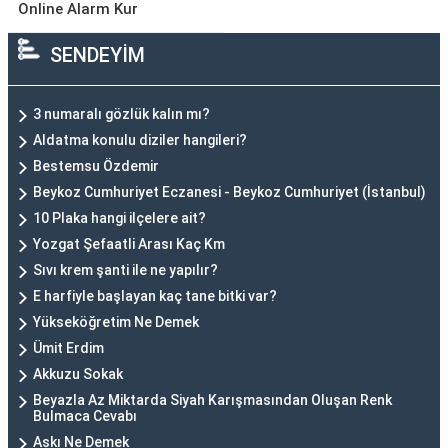
Online Alarm Kur
SENDEYİM
3 numaralı gözlük kalın mı?
Aldatma konulu diziler hangileri?
Bestemsu Özdemir
Beykoz Cumhuriyet Eczanesi - Beykoz Cumhuriyet (İstanbul)
10 Plaka hangi ilçelere ait?
Yozgat Şefaatli Arası Kaç Km
Sıvı krem şanti ile ne yapılır?
E harfiyle başlayan kaç tane bitki var?
Yükseköğretim Ne Demek
Ümit Erdim
Akkuzu Sokak
Beyazla Az Miktarda Siyah Karışmasından Oluşan Renk
Bulmaca Cevabı
Askı Ne Demek