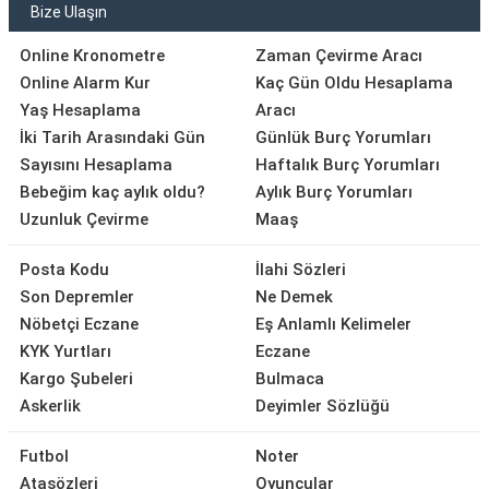
Bize Ulaşın
Online Kronometre
Zaman Çevirme Aracı
Online Alarm Kur
Kaç Gün Oldu Hesaplama
Yaş Hesaplama
Aracı
İki Tarih Arasındaki Gün
Günlük Burç Yorumları
Sayısını Hesaplama
Haftalık Burç Yorumları
Bebeğim kaç aylık oldu?
Aylık Burç Yorumları
Uzunluk Çevirme
Maaş
Posta Kodu
İlahi Sözleri
Son Depremler
Ne Demek
Nöbetçi Eczane
Eş Anlamlı Kelimeler
KYK Yurtları
Eczane
Kargo Şubeleri
Bulmaca
Askerlik
Deyimler Sözlüğü
Futbol
Noter
Atasözleri
Oyuncular