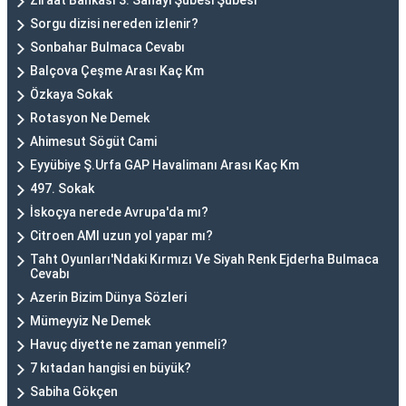
Ziraat Bankası 3. Sanayi Şubesi Şubesi
Sorgu dizisi nereden izlenir?
Sonbahar Bulmaca Cevabı
Balçova Çeşme Arası Kaç Km
Özkaya Sokak
Rotasyon Ne Demek
Ahimesut Sögüt Cami
Eyyübiye Ş.Urfa GAP Havalimanı Arası Kaç Km
497. Sokak
İskoçya nerede Avrupa'da mı?
Citroen AMI uzun yol yapar mı?
Taht Oyunları'Ndaki Kırmızı Ve Siyah Renk Ejderha Bulmaca
Cevabı
Azerin Bizim Dünya Sözleri
Mümeyyiz Ne Demek
Havuç diyette ne zaman yenmeli?
7 kıtadan hangisi en büyük?
Sabiha Gökçen