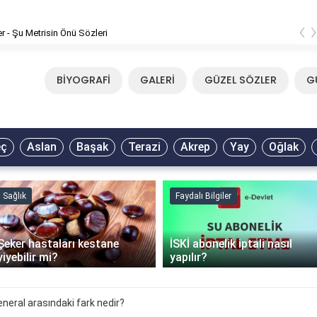
‹
er - Şu Metrisin Önü Sözleri
BİYOGRAFİ
GALERİ
GÜZEL SÖZLER
G
eç
Aslan
Başak
Terazi
Akrep
Yay
Oğlak
Sağlık
Faydalı Bilgiler
Şeker hastaları kestane
İSKİ abonelik iptali nasıl
yiyebilir mi?
yapılır?
neral arasındaki fark nedir?