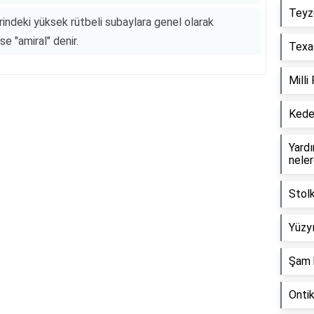
Teyz
erindeki yüksek rütbeli subaylara genel olarak
ise "amiral" denir.
Texas
Milli
Keder
Reklam Alanı
Yardım
neler
Stol
Yüzyı
Şam 
Onti