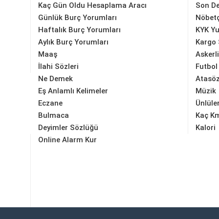
Kaç Gün Oldu Hesaplama Aracı
Son D
Günlük Burç Yorumları
Nöbetç
Haftalık Burç Yorumları
KYK Yu
Aylık Burç Yorumları
Kargo 
Maaş
Askerl
İlahi Sözleri
Futbol
Ne Demek
Atasöz
Eş Anlamlı Kelimeler
Müzik
Eczane
Ünlüle
Bulmaca
Kaç K
Deyimler Sözlüğü
Kalori
Online Alarm Kur