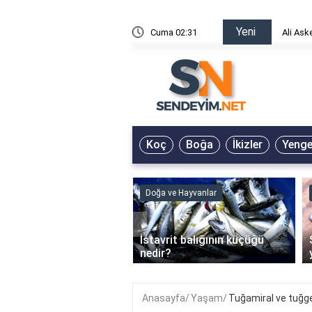
Yeni
risin Önü Sözleri
Cuma 02:31
Ali Ask
Koç
Boğa
İkizler
Yeng
ve Hayvanlar
Doğa ve Hayvanlar
‹
li en çok hangi iklimde
İstavrit balığının küçüğü
r?
nedir?
Anasayfa
Yaşam
Tuğamiral ve tuğge