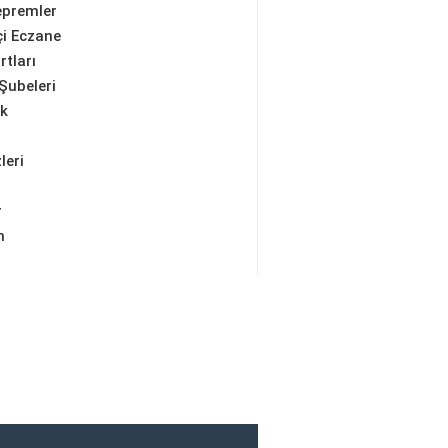
epremler
i Eczane
rtları
Şubeleri
ik
leri
r
m