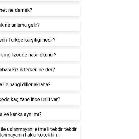
net ne demek?
k ne anlama gelir?
rin Türkçe karşılığı nedir?
k ingilizcede nasıl okunur?
abası kız isterken ne der?
 ile hangi diller akraba?
ede kaç tane ince ünlü var?
a ve kanka aynı mı?
ile uslanmayanı etmeli tekdir tekdir
slanmayanın hakkı kötektir n..