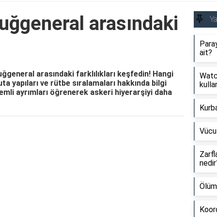
uğgeneral arasındaki
Y
Paray
ait?
ğgeneral arasındaki farklılıkları keşfedin! Hangi
Watch
ta yapıları ve rütbe sıralamaları hakkında bilgi
kullan
nemli ayrımları öğrenerek askeri hiyerarşiyi daha
Kurb
Vücu
Reklam Alanı
Zarfl
nedir
Ölüm
Koord