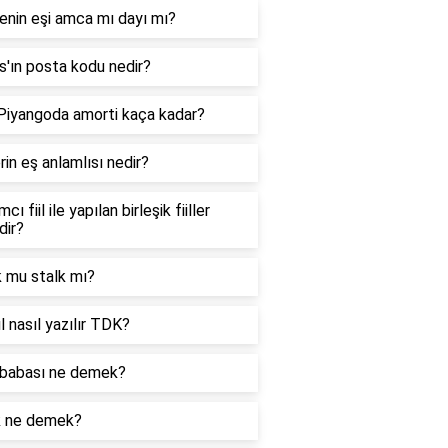
enin eşi amca mı dayı mı?
'ın posta kodu nedir?
 Piyangoda amorti kaça kadar?
in eş anlamlısı nedir?
cı fiil ile yapılan birleşik fiiller
dir?
k mu stalk mı?
l nasıl yazılır TDK?
babası ne demek?
k ne demek?