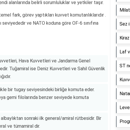
ndi alanlarında belirli sorumluluklar ve yetkiler taşır.
Milat
emel fark, görev yaptıkları kuvvet komutanlıklarıdır .
ynı seviyededir ve NATO koduna göre OF-6 sınıfına
Sez i
Kiraz
:
Laf v
uvvetleri, Hava Kuvvetleri ve Jandarma Genel
ST ne
bedir. Tuğamiral ise Deniz Kuvvetleri ve Sahil Güvenlik
ğıdır.
Kuvve
kle bir tugay seviyesindeki birliğe komuta eder.
Nata
 veya gemi filolarında benzer seviyede komuta
Level
albaylıktan sonraki ilk general/amiral rütbesidir. Bir
Prog
ral ve tümamiral dir.