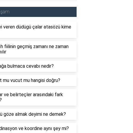
aşam
i veren düdügü çalar atasözü kime
 fiilinin geçmiş zamanı ne zaman
ılır
ağa bulmaca cevabı nedir?
t mu vucut mu hangisi doğru?
ar ve belirteçler arasındaki fark
?
ü göze almak deyimi ne demek?
inasyon ve koordine aynı şey mi?