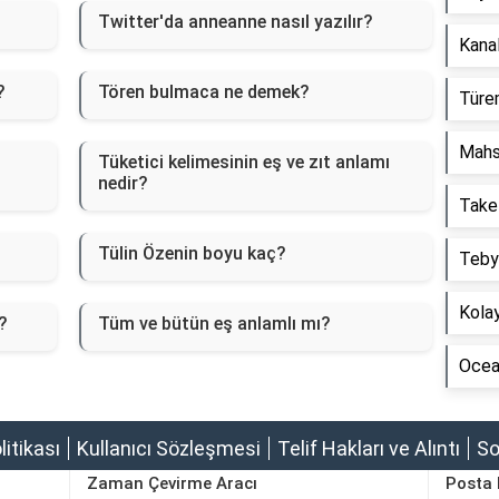
Twitter'da anneanne nasıl yazılır?
Kanal
?
Tören bulmaca ne demek?
Türem
Mahs
Tüketici kelimesinin eş ve zıt anlamı
nedir?
Take
Tülin Özenin boyu kaç?
Tebyi
Kolay
?
Tüm ve bütün eş anlamlı mı?
Ocean
olitikası
Kullanıcı Sözleşmesi
Telif Hakları ve Alıntı
So
Zaman Çevirme Aracı
Posta