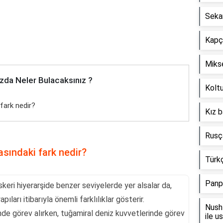
Seka
Kapçı
Mikse
zda Neler Bulacaksınız ?
Koltu
fark nedir?
Kız b
Rusça
sındaki fark nedir?
Türkç
Panp
skeri hiyerarşide benzer seviyelerde yer alsalar da,
ları itibarıyla önemli farklılıklar gösterir.
Nush 
nde görev alırken, tuğamiral deniz kuvvetlerinde görev
ile u