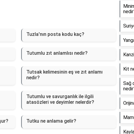
Minim
nedir
Suriy
Tuzla'nın posta kodu kaç?
Yanga
Tutumlu zıt anlamlısı nedir?
Kanzi
Kit n
Tutsak kelimesinin eş ve zıt anlamı
nedir?
Sağ o
nedir
Tutumlu ve savurganlık ile ilgili
atasözleri ve deyimler nelerdir?
Oriji
Mamu
şur?
Tutku ne anlama gelir?
Kayla