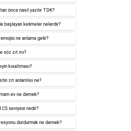
tan önce nasıl yazılır TDK?
le başlayan kelimeler nelerdir?
 emojisi ne anlama gelir?
e söz zıt mı?
yin kısaltması?
tin zıt anlamlısı ne?
mam ev ne demek?
 C5 seviyesi nedir?
resyonu durdurmak ne demek?