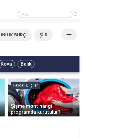
›
Mirkelam - Tavla Sözleri
ÜNLÜK BURÇ
ŞİİR
Kova
Balık
Faydalı Bilgiler
Faydalı Bilgiler
›
Şişme mont hangi
programda kurutulur?
Şofben suyu neden ısı