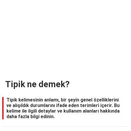
TARİFLERİ
HİKAYELER
Bize
Ulaşın
Tipik ne demek?
Tipik kelimesinin anlamı, bir şeyin genel özelliklerini
ve alışıldık durumlarını ifade eden terimleri içerir. Bu
kelime ile ilgili detaylar ve kullanım alanları hakkında
daha fazla bilgi edinin.