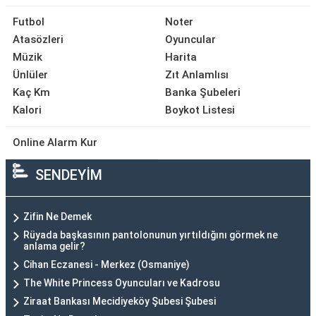
Futbol
Noter
Atasözleri
Oyuncular
Müzik
Harita
Ünlüler
Zıt Anlamlısı
Kaç Km
Banka Şubeleri
Kalori
Boykot Listesi
Online Alarm Kur
SENDEYİM
Zifin Ne Demek
Rüyada başkasının pantolonunun yırtıldığını görmek ne
anlama gelir?
Cihan Eczanesi - Merkez (Osmaniye)
The White Princess Oyuncuları ve Kadrosu
Ziraat Bankası Mecidiyeköy Şubesi Şubesi