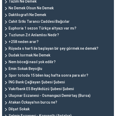
Tazim Ne Demek
Ne Demek Olsun Ne Demek
Daktilografi Ne Demek
Cahit Sıtkı Tarancı Caddesi Bağcılar
Euphoria 1 sezon Türkçe altyazı var mı?
Tuzlunun Zıt Anlamlısı Nedir?
+258 neden arar?
Rüyada s harfi ile başlayan bir şey görmek ne demek?
Dudak Isırmak Ne Demek
Nem böceği nasıl yok edilir?
Emin Sokak Beyoğlu
Spor totoda 15 bilen kaç hafta sonra para alır?
İNG Bank Çağlayan Şubesi Şubesi
Vakıfbank E5 Beylikdüzü Şubesi Şubesi
Uluçınar Eczanesi - Osmangazi Demirtaş (Bursa)
Atakan Özkaya'nın burcu ne?
Dilşat Sokak
Selmin Eczanesi - Konyaaltı (Antalya)