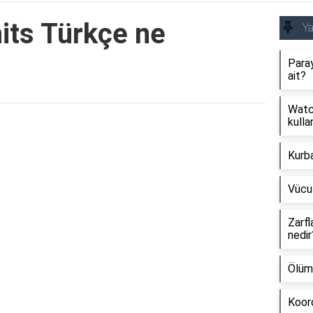
its Türkçe ne
Y
Paray
ait?
Watch
kullan
Reklam Alanı
Kurb
Vücu
Zarfl
nedir
Ölüm
Koord