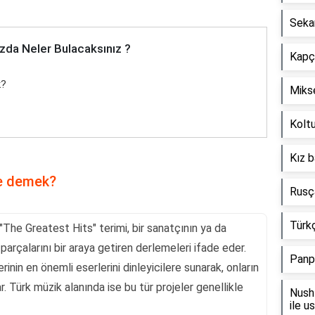
Seka
zda Neler Bulacaksınız ?
Kapçı
k?
Mikse
Koltu
Kız b
ne demek?
Rusça
Türkç
"The Greatest Hits" terimi, bir sanatçının ya da
parçalarını bir araya getiren derlemeleri ifade eder.
Panp
erinin en önemli eserlerini dinleyicilere sunarak, onların
ar. Türk müzik alanında ise bu tür projeler genellikle
Nush 
ile u