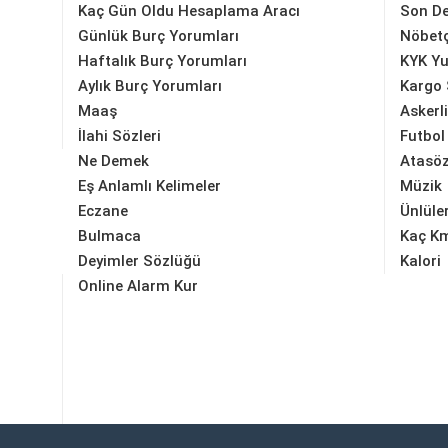
Kaç Gün Oldu Hesaplama Aracı
Son D
Günlük Burç Yorumları
Nöbetç
Haftalık Burç Yorumları
KYK Yu
Aylık Burç Yorumları
Kargo 
Maaş
Askerl
İlahi Sözleri
Futbol
Ne Demek
Atasöz
Eş Anlamlı Kelimeler
Müzik
Eczane
Ünlüle
Bulmaca
Kaç K
Deyimler Sözlüğü
Kalori
Online Alarm Kur