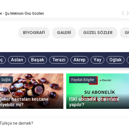
‹
er - Şu Metrisin Önü Sözleri
BİYOGRAFİ
GALERİ
GÜZEL SÖZLER
G
eç
Aslan
Başak
Terazi
Akrep
Yay
Oğlak
Sağlık
Faydalı Bilgiler
Şeker hastaları kestane
İSKİ abonelik iptali nasıl
yiyebilir mi?
yapılır?
 Türkçe ne demek?