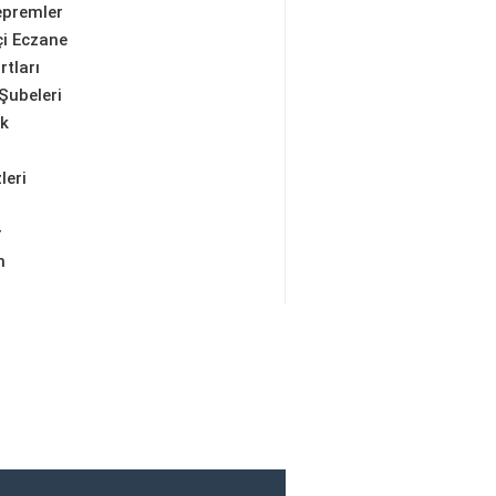
epremler
i Eczane
rtları
Şubeleri
ik
leri
r
m