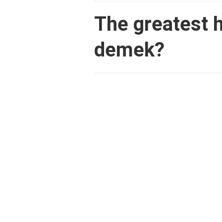
The greatest h
demek?