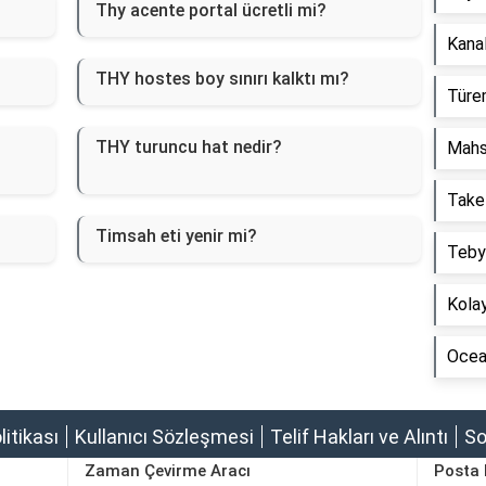
Thy acente portal ücretli mi?
Kanal
THY hostes boy sınırı kalktı mı?
Türem
THY turuncu hat nedir?
Mahs
Take
Timsah eti yenir mi?
Tebyi
Kolay
Ocean
olitikası
Kullanıcı Sözleşmesi
Telif Hakları ve Alıntı
So
Zaman Çevirme Aracı
Posta