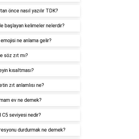
tan önce nasıl yazılır TDK?
le başlayan kelimeler nelerdir?
 emojisi ne anlama gelir?
e söz zıt mı?
yin kısaltması?
tin zıt anlamlısı ne?
mam ev ne demek?
 C5 seviyesi nedir?
resyonu durdurmak ne demek?