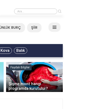
›
Mirkelam - Tavla Sözleri
ÜNLÜK BURÇ
ŞİİR
Kova
Balık
Faydalı Bilgiler
Faydalı Bilgiler
›
Şişme mont hangi
programda kurutulur?
Şofben suyu neden ısı