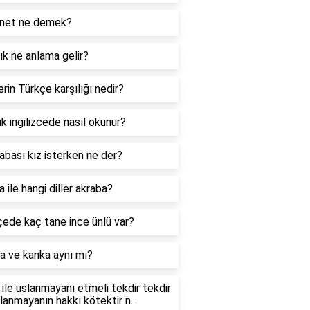
net ne demek?
k ne anlama gelir?
rin Türkçe karşılığı nedir?
k ingilizcede nasıl okunur?
abası kız isterken ne der?
 ile hangi diller akraba?
ede kaç tane ince ünlü var?
a ve kanka aynı mı?
ile uslanmayanı etmeli tekdir tekdir
slanmayanın hakkı kötektir n..