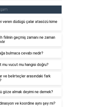
aşam
i veren düdügü çalar atasözü kime
 fiilinin geçmiş zamanı ne zaman
ılır
ağa bulmaca cevabı nedir?
t mu vucut mu hangisi doğru?
ar ve belirteçler arasındaki fark
?
ü göze almak deyimi ne demek?
inasyon ve koordine aynı şey mi?