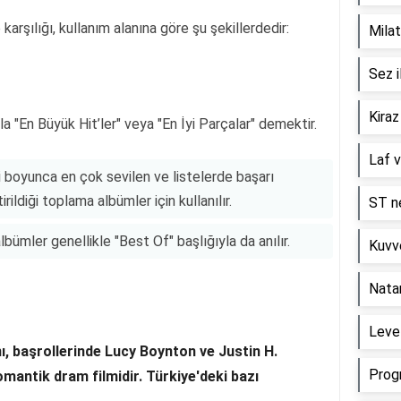
arşılığı, kullanım alanına göre şu şekillerdedir:
Milat
Sez i
Kiraz
 "En Büyük Hit’ler" veya "En İyi Parçalar" demektir.
Laf v
i boyunca en çok sevilen ve listelerde başarı
rildiği toplama albümler için kullanılır.
ST ne
bümler genellikle "Best Of" başlığıyla da anılır.
Kuvve
Nata
Level
ı, başrollerinde Lucy Boynton ve Justin H.
Prog
romantik dram filmidir. Türkiye'deki bazı