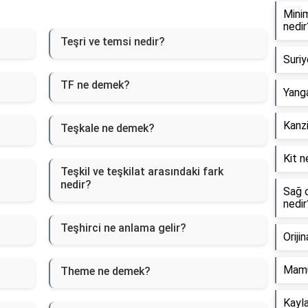
Minim
nedir
Teşri ve temsi nedir?
Suriy
TF ne demek?
Yanga
Kanzi
Teşkale ne demek?
Kit n
Teşkil ve teşkilat arasındaki fark
nedir?
Sağ o
nedir
Teşhirci ne anlama gelir?
Oriji
Mamu
Theme ne demek?
Kayla