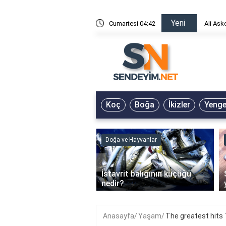
Yeni
risin Önü Sözleri
Cumartesi 04:42
Ali Ask
Koç
Boğa
İkizler
Yeng
ve Hayvanlar
Doğa ve Hayvanlar
‹
li en çok hangi iklimde
İstavrit balığının küçüğü
r?
nedir?
Anasayfa
Yaşam
The greatest hits