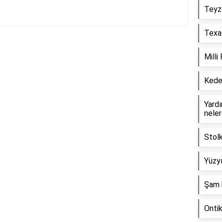
Teyz
Texas
Milli
Reklam Alanı
Keder
Yardım
neler
Stol
Yüzyı
Şam 
Onti