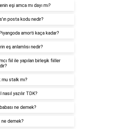
enin eşi amca mı dayı mı?
'ın posta kodu nedir?
 Piyangoda amorti kaça kadar?
in eş anlamlısı nedir?
cı fiil ile yapılan birleşik fiiller
dir?
k mu stalk mı?
l nasıl yazılır TDK?
babası ne demek?
k ne demek?