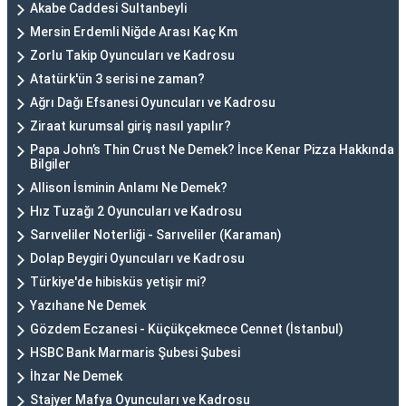
Akabe Caddesi Sultanbeyli
Mersin Erdemli Niğde Arası Kaç Km
Zorlu Takip Oyuncuları ve Kadrosu
Atatürk'ün 3 serisi ne zaman?
Ağrı Dağı Efsanesi Oyuncuları ve Kadrosu
Ziraat kurumsal giriş nasıl yapılır?
Papa John’s Thin Crust Ne Demek? İnce Kenar Pizza Hakkında
Bilgiler
Allison İsminin Anlamı Ne Demek?
Hız Tuzağı 2 Oyuncuları ve Kadrosu
Sarıveliler Noterliği - Sarıveliler (Karaman)
Dolap Beygiri Oyuncuları ve Kadrosu
Türkiye'de hibisküs yetişir mi?
Yazıhane Ne Demek
Gözdem Eczanesi - Küçükçekmece Cennet (İstanbul)
HSBC Bank Marmaris Şubesi Şubesi
İhzar Ne Demek
Stajyer Mafya Oyuncuları ve Kadrosu