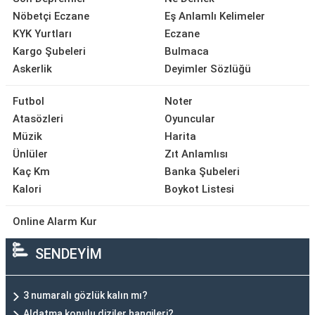
Nöbetçi Eczane
Eş Anlamlı Kelimeler
KYK Yurtları
Eczane
Kargo Şubeleri
Bulmaca
Askerlik
Deyimler Sözlüğü
Futbol
Noter
Atasözleri
Oyuncular
Müzik
Harita
Ünlüler
Zıt Anlamlısı
Kaç Km
Banka Şubeleri
Kalori
Boykot Listesi
Online Alarm Kur
SENDEYİM
3 numaralı gözlük kalın mı?
Aldatma konulu diziler hangileri?