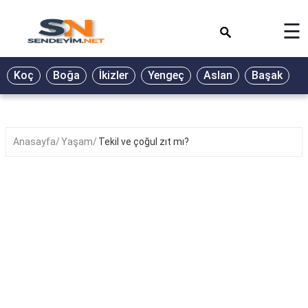
×
☰
BİYOGRAFİ
Koç
Boğa
İkizler
Yengeç
Aslan
Başak
T
GALERİ
GÜZEL
SÖZLER
Anasayfa
Yaşam
Tekil ve çoğul zıt mı?
GÜNLÜK
BURÇ
ŞİİR
RÜYA
TABİRLERİ
TÜRKÜ
SÖZLERİ
YEMEK