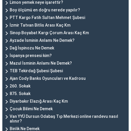
Limon yemek neye işarettir?
Boy ölçümü en doğru nerede yapılır?
PTT Kargo Fatih Sultan Mehmet Şubesi
İzmir Tatvan Bitlis Arası Kaç Km
Sinop Boyabat Kargı Çorum Arası Kaç Km
Ayzade İsminin Anlamı Ne Demek?
Dağ İspinozu Ne Demek
İspanya prensesi kim?
Mazul İsminin Anlamı Ne Demek?
TEB Tekirdağ Şubesi Şubesi
Ajan Cody Banks Oyuncuları ve Kadrosu
260. Sokak
875. Sokak
Diyarbakır Elazığ Arası Kaç Km
Çocuk Bilimi Ne Demek
Van YYÜ Dursun Odabaş Tıp Merkezi online randevu nasıl
alınır?
Binlik Ne Demek