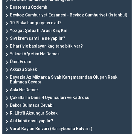
Bestemsu Özdemir
Beykoz Cumhuriyet Eczanesi - Beykoz Cumhuriyet (İstanbul)
10 Plaka hangi ilçelere ait?
Yozgat Şefaatli Arası Kaç Km
Sıvı krem şanti ile ne yapılır?
E harfiyle başlayan kaç tane bitki var?
Yükseköğretim Ne Demek
Ümit Erdim
Akkuzu Sokak
Beyazla Az Miktarda Siyah Karışmasından Oluşan Renk
Bulmaca Cevabı
Askı Ne Demek
Çakallarla Dans 4 Oyuncuları ve Kadrosu
Dekor Bulmaca Cevabı
R. Lütfü Aksungur Sokak
Akıl küpü nasıl yapılır?
Vural Baylan Bulvarı (Saraybosna Bulvarı.)