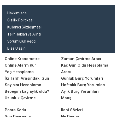
Hakkımızda
Gizlilik Politikası
Kullanıcı Sözleşmesi
Telif Hakları ve Alıntı
Sorumluluk Reddi
Bize Ulaşın
Online Kronometre
Zaman Çevirme Aracı
Online Alarm Kur
Kaç Gün Oldu Hesaplama
Yaş Hesaplama
Aracı
İki Tarih Arasındaki Gün
Günlük Burç Yorumları
Sayısını Hesaplama
Haftalık Burç Yorumları
Bebeğim kaç aylık oldu?
Aylık Burç Yorumları
Uzunluk Çevirme
Maaş
Posta Kodu
İlahi Sözleri
Son Depremler
Ne Demek