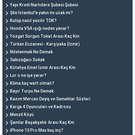
Yapı Kredi Narlıdere Şubesi Şubesi
Şile İstanbul'a yakın mı uzak mı?
Kulüp nasıl yazılır TDK?
Honda VSA ışığı neden yanar?
Yozgat Sorgun Tokat Arası Kaç Km
Türkan Eczanesi - Karşıyaka (İzmir)
Nitelenmek Ne Demek
Sakızağacı Sokak
Kütahya Emet İzmir Arası Kaç Km
Lor o ne işe yarar?
Klima kaç watt olmalı?
Bayır Turpu Ne Demek
Kazım Mercan Deyiş ve Semahlar Sözleri
Karga 4 Oyuncuları ve Kadrosu
Menzil Köyü
Şamlar Başakşehir Arası Kaç Km
iPhone 13 Pro Max kaç inç?