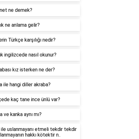
net ne demek?
k ne anlama gelir?
rin Türkçe karşılığı nedir?
k ingilizcede nasıl okunur?
abası kız isterken ne der?
 ile hangi diller akraba?
ede kaç tane ince ünlü var?
a ve kanka aynı mı?
ile uslanmayanı etmeli tekdir tekdir
slanmayanın hakkı kötektir n..