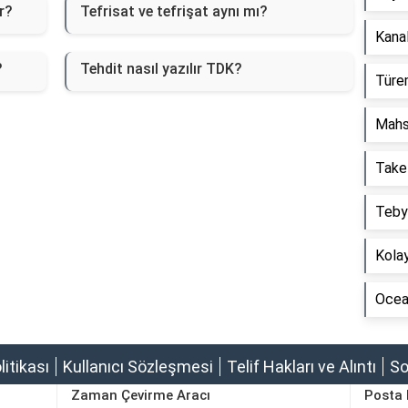
r?
Tefrisat ve tefrişat aynı mı?
Kanal
?
Tehdit nasıl yazılır TDK?
Türem
Mahs
Take
Tebyi
Kolay
Ocean
olitikası
Kullanıcı Sözleşmesi
Telif Hakları ve Alıntı
So
Zaman Çevirme Aracı
Posta