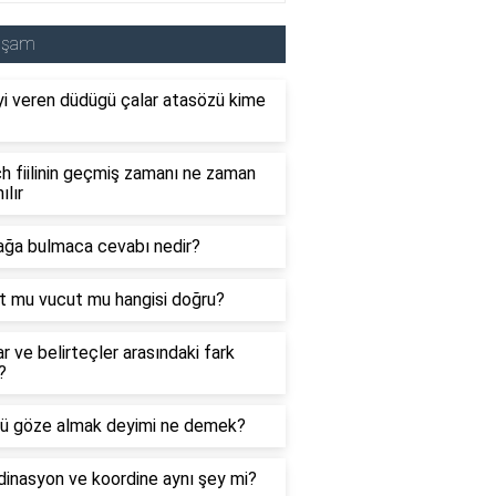
aşam
i veren düdügü çalar atasözü kime
 fiilinin geçmiş zamanı ne zaman
ılır
ağa bulmaca cevabı nedir?
t mu vucut mu hangisi doğru?
ar ve belirteçler arasındaki fark
?
ü göze almak deyimi ne demek?
inasyon ve koordine aynı şey mi?