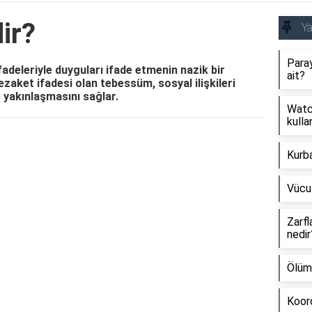
ir?
Y
Paray
deleriyle duyguları ifade etmenin nazik bir
ait?
ezaket ifadesi olan tebessüm, sosyal ilişkileri
e yakınlaşmasını sağlar.
Watch
kullan
Reklam Alanı
Kurb
Vücu
Zarfl
nedir
Ölüm
Koord