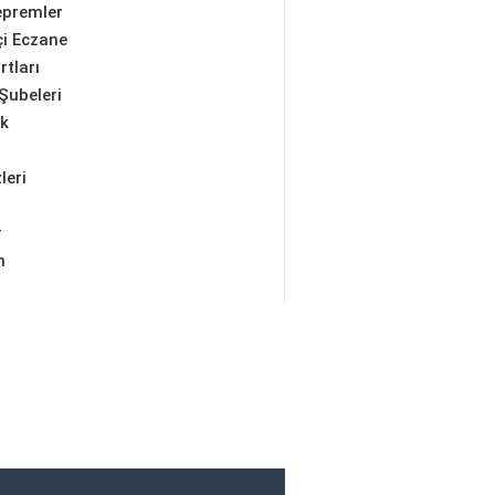
epremler
i Eczane
rtları
Şubeleri
ik
leri
r
m