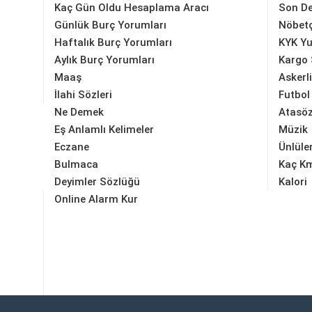
Kaç Gün Oldu Hesaplama Aracı
Son D
Günlük Burç Yorumları
Nöbetç
Haftalık Burç Yorumları
KYK Yu
Aylık Burç Yorumları
Kargo 
Maaş
Askerl
İlahi Sözleri
Futbol
Ne Demek
Atasöz
Eş Anlamlı Kelimeler
Müzik
Eczane
Ünlüle
Bulmaca
Kaç K
Deyimler Sözlüğü
Kalori
Online Alarm Kur