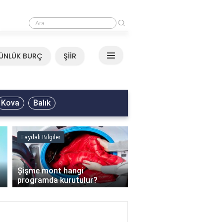
›
Mirkelam - Tavla Sözleri
ÜNLÜK BURÇ
ŞİİR
Kova
Balık
Faydalı Bilgiler
Faydalı Bilgiler
›
Şişme mont hangi
programda kurutulur?
Şofben suyu neden ısı