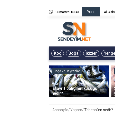
Yeni
risin Önü Sözleri
Cumartesi 03:43
Ali Ask
Koç
Boğa
İkizler
Yeng
ve Hayvanlar
Doğa ve Hayvanlar
‹
li en çok hangi iklimde
İstavrit balığının küçüğü
r?
nedir?
Anasayfa
Yaşam
Tebessüm nedir?