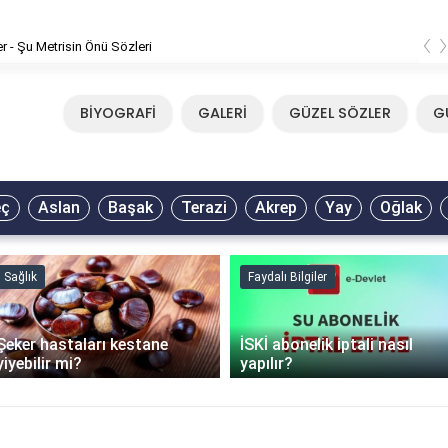
‹
er - Şu Metrisin Önü Sözleri
BİYOGRAFİ
GALERİ
GÜZEL SÖZLER
G
eç
Aslan
Başak
Terazi
Akrep
Yay
Oğlak
Sağlık
Faydalı Bilgiler
Şeker hastaları kestane
İSKİ abonelik iptali nasıl
yiyebilir mi?
yapılır?