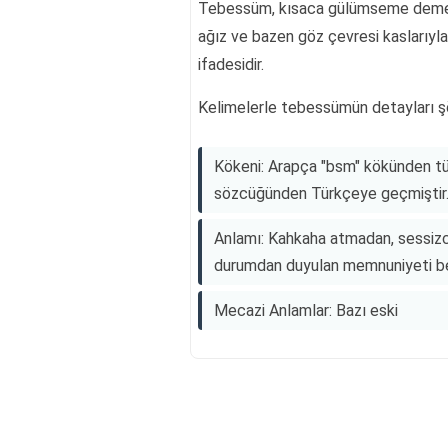
Tebessüm, kısaca gülümseme demekti
ağız ve bazen göz çevresi kaslarıyl
ifadesidir.
Kelimelerle tebessümün detayları şö
Kökeni: Arapça "bsm" kökünden t
sözcüğünden Türkçeye geçmiştir
Anlamı: Kahkaha atmadan, sessizce
durumdan duyulan memnuniyeti beli
Mecazi Anlamlar: Bazı eski