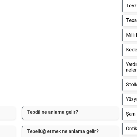
Teyz
Texas
Milli
Keder
Yardım
neler
Stol
Yüzyı
Tebdil ne anlama gelir?
Şam 
Onti
Tebellüğ etmek ne anlama gelir?