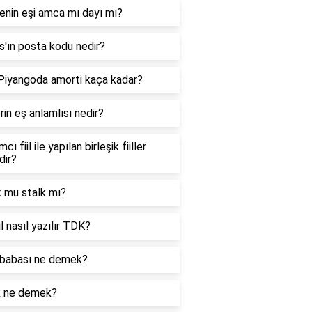
enin eşi amca mı dayı mı?
'ın posta kodu nedir?
 Piyangoda amorti kaça kadar?
in eş anlamlısı nedir?
cı fiil ile yapılan birleşik fiiller
dir?
k mu stalk mı?
l nasıl yazılır TDK?
babası ne demek?
k ne demek?