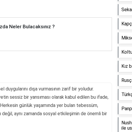
Seka
Kapçı
zda Neler Bulacaksınız ?
Mikse
Koltu
Kız b
Rusça
l duygularını dışa vurmasının zarif bir yoludur.
Türkç
in sessiz bir yansıması olarak kabul edilen bu ifade,
r. Herkesin günlük yaşamında yer bulan tebessüm,
Panp
 değil, aynı zamanda sosyal etkileşimin de önemli bir
Nush 
ile u