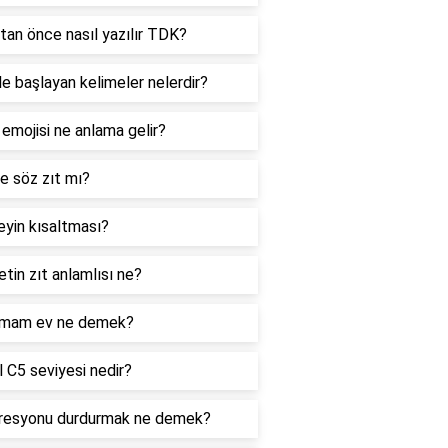
tan önce nasıl yazılır TDK?
le başlayan kelimeler nelerdir?
 emojisi ne anlama gelir?
e söz zıt mı?
yin kısaltması?
tin zıt anlamlısı ne?
mam ev ne demek?
 C5 seviyesi nedir?
resyonu durdurmak ne demek?