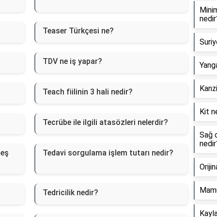
Minim
nedir
Teaser Türkçesi ne?
Suriy
TDV ne iş yapar?
Yanga
Kanzi
Teach fiilinin 3 hali nedir?
Kit n
Tecrübe ile ilgili atasözleri nelerdir?
Sağ o
nedir
 eş
Tedavi sorgulama işlem tutarı nedir?
Oriji
Mamu
Tedricilik nedir?
Kayla