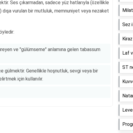
r. Ses çıkarmadan, sadece yüz hatlarıyla (özellikle
Milat
a) dışa vurulan bir mutluluk, memnuniyet veya nezaket
Sez i
yledir:
Kiraz
üreyen ve "gülümseme" anlamına gelen tabassum
Laf v
.
ST ne
 gülmektir. Genellikle hoşnutluk, sevgi veya bir
rtmek için kullanılır.
Kuvve
Nata
Level
Prog
Reklam Alanı