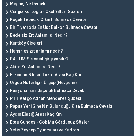
Mışmış Ne Demek
Cengiz Kurtoğlu - Okul Yılları Sözleri
Küçük Tepecik, Çıkıntı Bulmaca Cevabı
Bir Tiyatroda En Üst Balkon Bulmaca Cevabı
Bedelsiz Zıt Anlamlısı Nedir?
Kurtköy Gişeleri
Hamın eş zıt anlamı nedir?
BAU UMİS'e nasıl giriş yapılır?
Abite Zıt Anlamlısı Nedir?
Erzincan Niksar Tokat Arası Kaç Km
Ürgüp Noterliği - Ürgüp (Nevşehir)
Rasyonalizm, Usçuluk Bulmaca Cevabı
PTT Kargo Adnan Menderes Şubesi
Papua Yeni Gine'Nin Bulunduğu Kıta Bulmaca Cevabı
Aydın Elazığ Arası Kaç Km
Ebru Gündeş - Çok Mu Gördünüz Sözleri
Yetiş Zeynep Oyuncuları ve Kadrosu