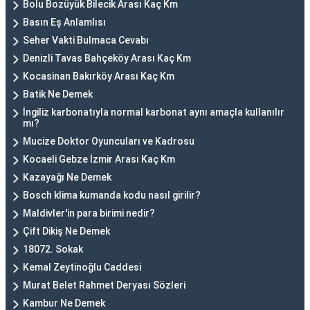
Bolu Bozüyük Bilecik Arası Kaç Km
Basın Eş Anlamlısı
Seher Vakti Bulmaca Cevabı
Denizli Tavas Bahçeköy Arası Kaç Km
Kocasinan Bakırköy Arası Kaç Km
Batik Ne Demek
İngiliz karbonatıyla normal karbonat aynı amaçla kullanılır
mı?
Mucize Doktor Oyuncuları ve Kadrosu
Kocaeli Gebze İzmir Arası Kaç Km
Kazayağı Ne Demek
Bosch klima kumanda kodu nasıl girilir?
Maldivler'in para birimi nedir?
Çift Dikiş Ne Demek
18072. Sokak
Kemal Zeytinoğlu Caddesi
Murat Belet Rahmet Deryası Sözleri
Kambur Ne Demek