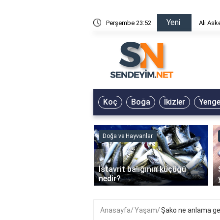
Yeni
risin Önü Sözleri
Perşembe 23:52
Ali Ask
Koç
Boğa
İkizler
Yeng
ve Hayvanlar
Doğa ve Hayvanlar
‹
li en çok hangi iklimde
İstavrit balığının küçüğü
r?
nedir?
Anasayfa
Yaşam
Şako ne anlama gel