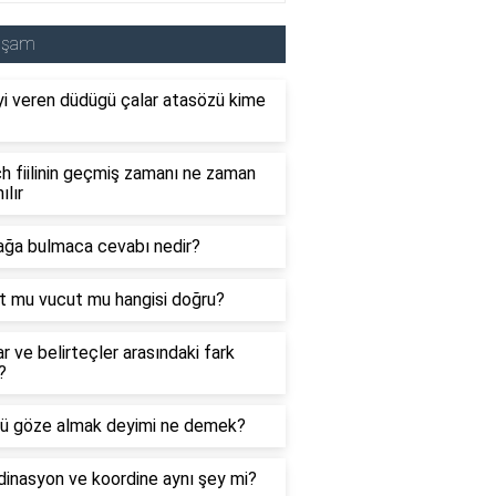
aşam
i veren düdügü çalar atasözü kime
 fiilinin geçmiş zamanı ne zaman
ılır
ağa bulmaca cevabı nedir?
t mu vucut mu hangisi doğru?
ar ve belirteçler arasındaki fark
?
ü göze almak deyimi ne demek?
inasyon ve koordine aynı şey mi?