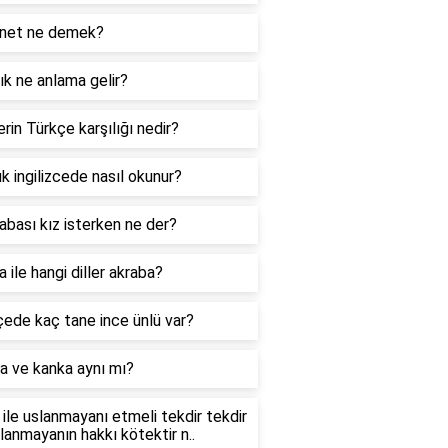
net ne demek?
k ne anlama gelir?
rin Türkçe karşılığı nedir?
k ingilizcede nasıl okunur?
abası kız isterken ne der?
 ile hangi diller akraba?
ede kaç tane ince ünlü var?
a ve kanka aynı mı?
ile uslanmayanı etmeli tekdir tekdir
slanmayanın hakkı kötektir n..