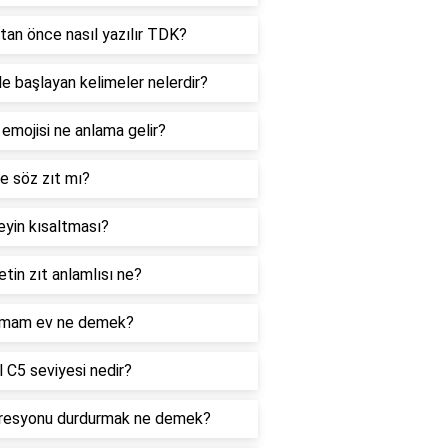
tan önce nasıl yazılır TDK?
le başlayan kelimeler nelerdir?
 emojisi ne anlama gelir?
e söz zıt mı?
yin kısaltması?
tin zıt anlamlısı ne?
mam ev ne demek?
 C5 seviyesi nedir?
resyonu durdurmak ne demek?