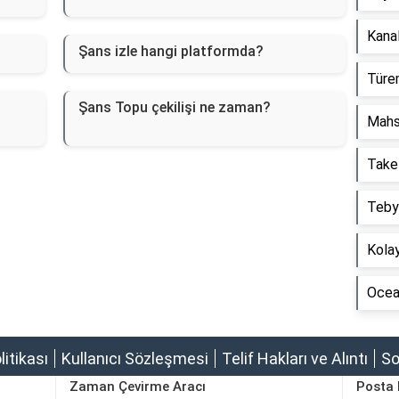
Kanal
Şans izle hangi platformda?
Türem
Şans Topu çekilişi ne zaman?
Mahs
Take
Tebyi
Kolay
Ocean
olitikası
Kullanıcı Sözleşmesi
Telif Hakları ve Alıntı
So
Zaman Çevirme Aracı
Posta