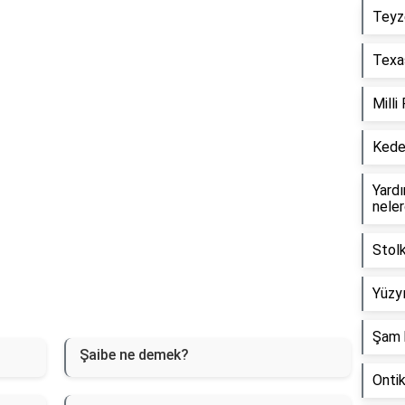
Reklam Alanı
Teyz
Texas
Milli
Keder
Yardım
neler
Stol
Yüzyı
Şam 
Şaibe ne demek?
Onti