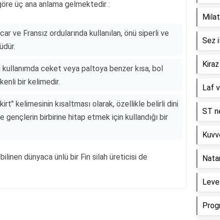
 göre üç ana anlama gelmektedir :
Milat
car ve Fransız ordularında kullanılan, önü siperli ve
Sez i
üdür.
Kiraz
i kullanımda ceket veya paltoya benzer kısa, bol
enli bir kelimedir.
Laf v
t" kelimesinin kısaltması olarak, özellikle belirli dini
ST ne
e gençlerin birbirine hitap etmek için kullandığı bir
Kuvve
 bilinen dünyaca ünlü bir Fin silah üreticisi de
Nata
Level
Prog