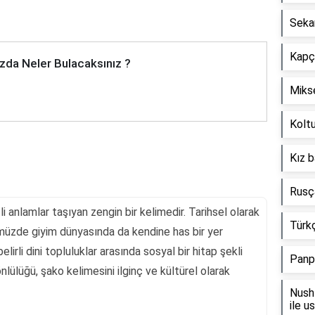
Seka
Kapçı
zda Neler Bulacaksınız ?
Mikse
Koltu
Kız b
Rusça
li anlamlar taşıyan zengin bir kelimedir. Tarihsel olarak
Türkç
müzde giyim dünyasında da kendine has bir yer
belirli dini topluluklar arasında sosyal bir hitap şekli
Panp
nlülüğü, şako kelimesini ilginç ve kültürel olarak
Nush 
ile u