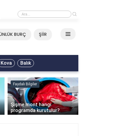
›
Mirkelam - Tavla Sözleri
ÜNLÜK BURÇ
ŞİİR
Kova
Balık
Faydalı Bilgiler
Faydalı Bilgiler
›
Şişme mont hangi
programda kurutulur?
Şofben suyu neden ısı