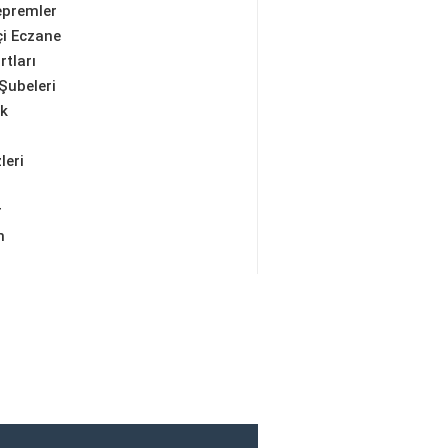
epremler
i Eczane
rtları
Şubeleri
ik
leri
r
m