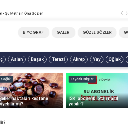
‹
er - Şu Metrisin Önü Sözleri
BİYOGRAFİ
GALERİ
GÜZEL SÖZLER
G
eç
Aslan
Başak
Terazi
Akrep
Yay
Oğlak
Sağlık
Faydalı Bilgiler
Şeker hastaları kestane
İSKİ abonelik iptali nasıl
yiyebilir mi?
yapılır?
ir?