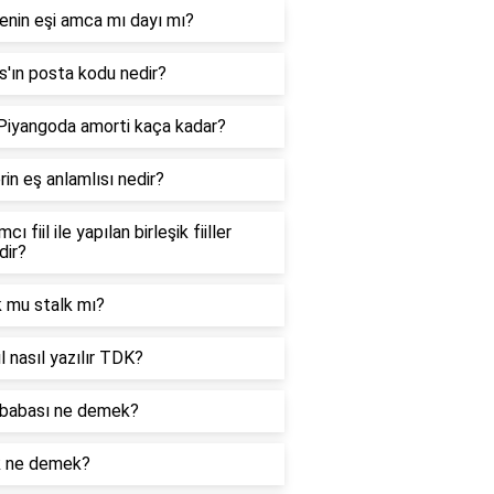
enin eşi amca mı dayı mı?
'ın posta kodu nedir?
 Piyangoda amorti kaça kadar?
in eş anlamlısı nedir?
cı fiil ile yapılan birleşik fiiller
dir?
k mu stalk mı?
l nasıl yazılır TDK?
babası ne demek?
k ne demek?