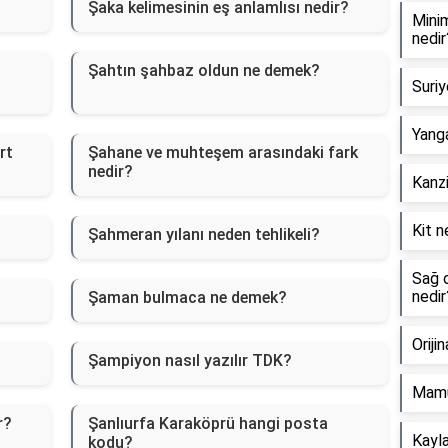
Şaka kelimesinin eş anlamlısı nedir?
Minim
nedir
Şahtın şahbaz oldun ne demek?
Suriy
Yanga
ırt
Şahane ve muhteşem arasındaki fark
nedir?
Kanzi
Kit n
Şahmeran yılanı neden tehlikeli?
Sağ o
nedir
Şaman bulmaca ne demek?
Oriji
Şampiyon nasıl yazılır TDK?
Mamu
r?
Şanlıurfa Karaköprü hangi posta
Kayla
kodu?