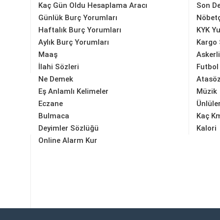
Kaç Gün Oldu Hesaplama Aracı
Son D
Günlük Burç Yorumları
Nöbetç
Haftalık Burç Yorumları
KYK Yu
Aylık Burç Yorumları
Kargo 
Maaş
Askerl
İlahi Sözleri
Futbol
Ne Demek
Atasöz
Eş Anlamlı Kelimeler
Müzik
Eczane
Ünlüle
Bulmaca
Kaç K
Deyimler Sözlüğü
Kalori
Online Alarm Kur