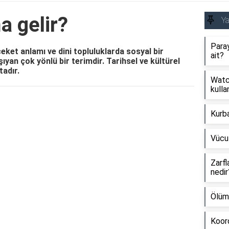
a gelir?
Y
Paray
eket anlamı ve dini topluluklarda sosyal bir
ait?
aşıyan çok yönlü bir terimdir. Tarihsel ve kültürel
adır.
Watch
kullan
Reklam Alanı
Kurb
Vücu
Zarfl
nedir
Ölüm
Koord