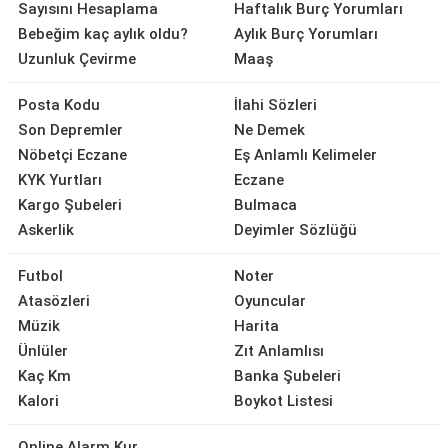
Sayısını Hesaplama
Haftalık Burç Yorumları
Bebeğim kaç aylık oldu?
Aylık Burç Yorumları
Uzunluk Çevirme
Maaş
Posta Kodu
İlahi Sözleri
Son Depremler
Ne Demek
Nöbetçi Eczane
Eş Anlamlı Kelimeler
KYK Yurtları
Eczane
Kargo Şubeleri
Bulmaca
Askerlik
Deyimler Sözlüğü
Futbol
Noter
Atasözleri
Oyuncular
Müzik
Harita
Ünlüler
Zıt Anlamlısı
Kaç Km
Banka Şubeleri
Kalori
Boykot Listesi
Online Alarm Kur