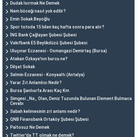
Dudak Isırmak Ne Demek
Nem böceği nasıl yok edilir?
Emin Sokak Beyoğlu
Spor totoda 15 bilen kaç hafta sonra para alır?
İNG Bank Çağlayan Şubesi Şubesi
Vakıfbank E5 Beylikdüzü Şubesi Şubesi
Uluçınar Eczanesi - Osmangazi Demirtaş (Bursa)
Atakan Özkaya'nın burcu ne?
Dilşat Sokak
Selmin Eczanesi - Konyaaltı (Antalya)
Yarar Zıt Anlamlısı Nedir?
Bursa Şanlıurfa Arası Kaç Km
Simgesi _Na_ Olan, Deniz Tuzunda Bulunan Element Bulmaca
Cevabı
Sabah kelimesinin zıt anlamı nedir?
QNB Finansbank Ortaköy Şubesi Şubesi
Paltosuz Ne Demek
Twitter'da TT olmak ne demek?