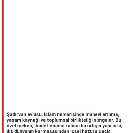
TARİFLERİ
HİKAYELER
Bize
Ulaşın
Şadırvan avlusu, İslam mimarisinde manevi arınma,
yaşam kaynağı ve toplumsal birlikteliği simgeler. Bu
özel mekan, ibadet öncesi ruhsal hazırlığın yanı sıra,
dış dünyanın karmaşasından içsel huzura geçiş