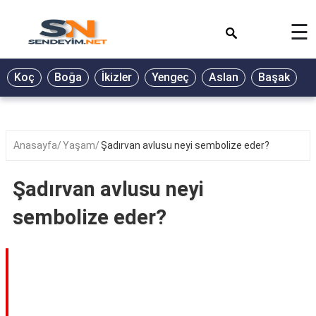
×
☰
BİYOGRAFİ
Koç
Boğa
İkizler
Yengeç
Aslan
Başak
T
GALERİ
GÜZEL
SÖZLER
Anasayfa
Yaşam
Şadırvan avlusu neyi sembolize eder?
GÜNLÜK
BURÇ
Şadırvan avlusu neyi
ŞİİR
sembolize eder?
RÜYA
TABİRLERİ
TÜRKÜ
SÖZLERİ
YEMEK