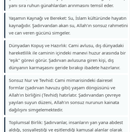
yanı sıra ruhun günahlardan arınmasını temsil eder.
Yaşamın Kaynağı ve Bereket: Su, İslam kültüründe hayatın
kaynağıdır. Şadırvandan akan su, Allah'ın sonsuz rahmetini
ve can veren gücünü simgeler.
Dünyadan Kopuş ve Hazırlık: Cami avlusu, dış dünyadaki
hareketlilik ile caminin içindeki manevi huzur arasında bir
"eşik" görevi görür. Şadırvan avlusuna giren kişi, dış
dünyanın karmaşasını geride bırakıp ibadete hazırlanır.
Sonsuz Nur ve Tevhid: Cami mimarisindeki dairesel
formlar (şadırvan havuzu gibi) yaşam döngüsünü ve
Allah'ın birliğini (Tevhid) hatırlatır. Şadırvandan çevreye
yayılan suyun düzeni, Allah'ın sonsuz nurunun kainata
dağılışını simgelemektedir.
Toplumsal Birlik: Şadırvanlar, insanların yan yana abdest
aldığı, sosyalleştiği ve eşitlendiği kamusal alanlar olarak