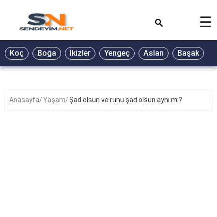
×
☰
BİYOGRAFİ
Koç
Boğa
İkizler
Yengeç
Aslan
Başak
T
GALERİ
GÜZEL
SÖZLER
Anasayfa
Yaşam
Şad olsun ve ruhu şad olsun aynı mı?
GÜNLÜK
BURÇ
ŞİİR
RÜYA
TABİRLERİ
TÜRKÜ
SÖZLERİ
YEMEK