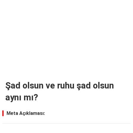
TARİFLERİ
HİKAYELER
Bize
Ulaşın
Şad olsun ve ruhu şad olsun
aynı mı?
Meta Açıklaması: