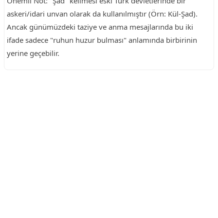
Önemli Not: "Şad" kelimesi eski Türk devletlerinde bir
askeri/idari unvan olarak da kullanılmıştır (Örn: Kül-Şad).
Ancak günümüzdeki taziye ve anma mesajlarında bu iki
ifade sadece "ruhun huzur bulması" anlamında birbirinin
yerine geçebilir.
Reklam Alanı