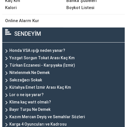
Kaç Km
Banka Şubeleri
Kalori
Boykot Listesi
Online Alarm Kur
SENDEYİM
Honda VSA ışığı neden yanar?
Yozgat Sorgun Tokat Arası Kaç Km
Türkan Eczanesi - Karşıyaka (İzmir)
Nitelenmek Ne Demek
Sakızağacı Sokak
Kütahya Emet İzmir Arası Kaç Km
Lor o ne işe yarar?
Klima kaç watt olmalı?
Bayır Turpu Ne Demek
Kazım Mercan Deyiş ve Semahlar Sözleri
Karga 4 Oyuncuları ve Kadrosu