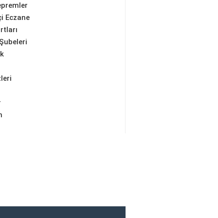
epremler
i Eczane
rtları
Şubeleri
ik
leri
r
m