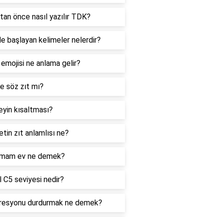
tan önce nasıl yazılır TDK?
le başlayan kelimeler nelerdir?
 emojisi ne anlama gelir?
e söz zıt mı?
yin kısaltması?
tin zıt anlamlısı ne?
mam ev ne demek?
 C5 seviyesi nedir?
resyonu durdurmak ne demek?