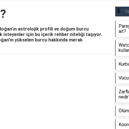
ç?
Y
Paray
ğan'ın astrolojik profili ve doğum burcu
ait?
 isteyenler için bu içerik rehber niteliği taşıyor.
doğan'ın yükselen burcu hakkında merak
Watch
kullan
Kurb
Reklam Alanı
Vücu
Zarfl
nedir
Ölüm
Koord