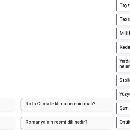
Teyz
Texas
Milli
Keder
Yardım
neler
Stol
Yüzyı
Rota Climate klima nerenin malı?
Şam 
Romanya'nın resmi dili nedir?
Onti