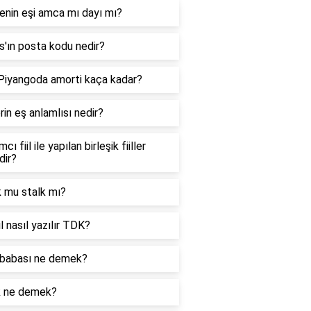
enin eşi amca mı dayı mı?
'ın posta kodu nedir?
 Piyangoda amorti kaça kadar?
in eş anlamlısı nedir?
cı fiil ile yapılan birleşik fiiller
dir?
k mu stalk mı?
l nasıl yazılır TDK?
babası ne demek?
k ne demek?