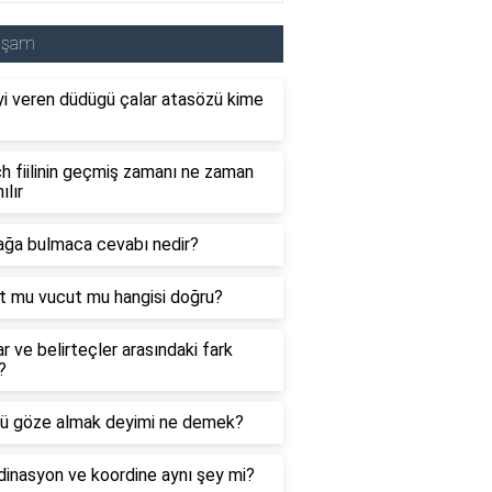
aşam
i veren düdügü çalar atasözü kime
 fiilinin geçmiş zamanı ne zaman
ılır
ağa bulmaca cevabı nedir?
t mu vucut mu hangisi doğru?
ar ve belirteçler arasındaki fark
?
ü göze almak deyimi ne demek?
inasyon ve koordine aynı şey mi?