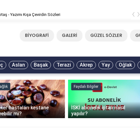
‹
rtaş - Yazımı Kışa Çevirdin Sözleri
BİYOGRAFİ
GALERİ
GÜZEL SÖZLER
G
eç
Aslan
Başak
Terazi
Akrep
Yay
Oğlak
Faydalı Bilgiler
Faydalı Bilgiler
İSKİ abonelik iptali nasıl
Şişme mont hangi
yapılır?
programda kurutulur?