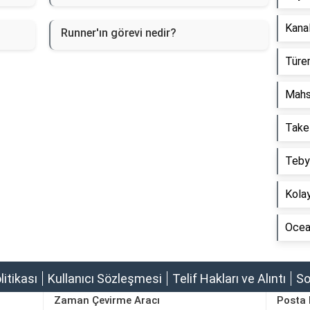
Kanal
Runner'ın görevi nedir?
Türem
Mahs
Take
Tebyi
Kolay
Ocean
olitikası
Kullanıcı Sözleşmesi
Telif Hakları ve Alıntı
So
Zaman Çevirme Aracı
Posta