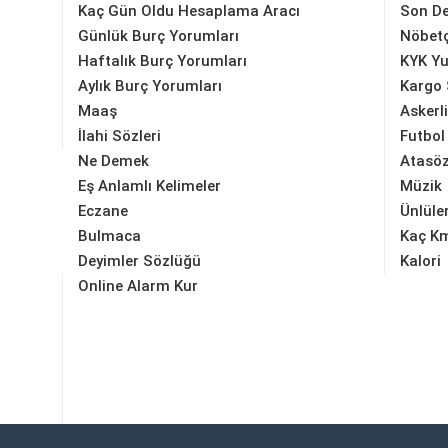
Kaç Gün Oldu Hesaplama Aracı
Son D
Günlük Burç Yorumları
Nöbetç
Haftalık Burç Yorumları
KYK Yu
Aylık Burç Yorumları
Kargo 
Maaş
Askerl
İlahi Sözleri
Futbol
Ne Demek
Atasöz
Eş Anlamlı Kelimeler
Müzik
Eczane
Ünlüle
Bulmaca
Kaç K
Deyimler Sözlüğü
Kalori
Online Alarm Kur