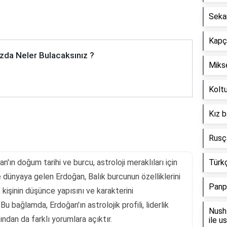
Seka
Kapçı
zda Neler Bulacaksınız ?
Mikse
Koltu
Kız b
Rusça
n doğum tarihi ve burcu, astroloji meraklıları için
Türkç
e dünyaya gelen Erdoğan, Balık burcunun özelliklerini
Panp
 kişinin düşünce yapısını ve karakterini
Bu bağlamda, Erdoğan'ın astrolojik profili, liderlik
Nush 
sından da farklı yorumlara açıktır.
ile u