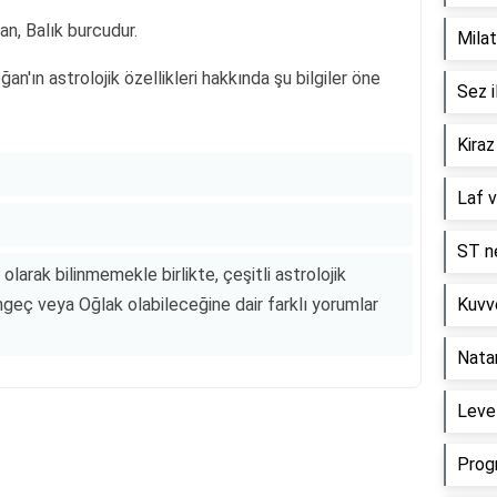
, Balık burcudur.
Milat
'ın astrolojik özellikleri hakkında şu bilgiler öne
Sez i
Kiraz
Laf v
ST ne
arak bilinmemekle birlikte, çeşitli astrolojik
geç veya Oğlak olabileceğine dair farklı yorumlar
Kuvve
Nata
Level
Prog
Reklam Alanı