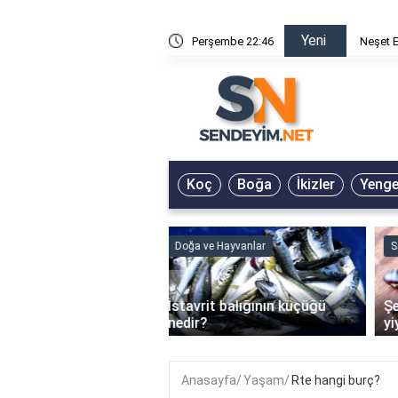
Yeni
mı Kışa Çevirdin Sözleri
Perşembe 22:46
Neşet E
Koç
Boğa
İkizler
Yeng
ve Hayvanlar
Sağlık
‹
it balığının küçüğü
Şeker hastaları kestane
?
yiyebilir mi?
Anasayfa
Yaşam
Rte hangi burç?