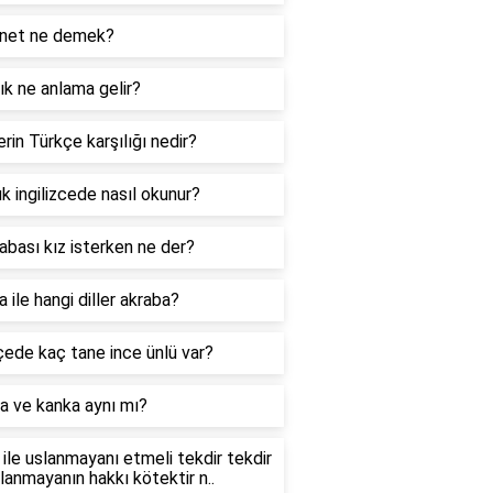
net ne demek?
k ne anlama gelir?
rin Türkçe karşılığı nedir?
k ingilizcede nasıl okunur?
abası kız isterken ne der?
 ile hangi diller akraba?
ede kaç tane ince ünlü var?
a ve kanka aynı mı?
ile uslanmayanı etmeli tekdir tekdir
slanmayanın hakkı kötektir n..