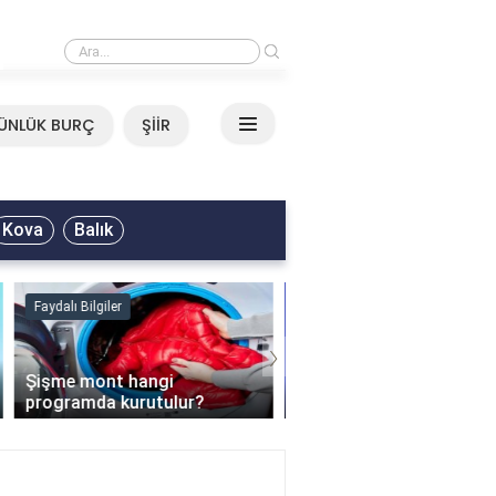
›
Neşet Ertaş - Yazımı Kışa Çevirdin Sözleri
ÜNLÜK BURÇ
ŞİİR
Kova
Balık
Faydalı Bilgiler
Blog
›
Modern Villa Kapısı 202
Güvenlik, Tasarım ve Ya
Şofben suyu neden ısıtmaz?
Rehberi