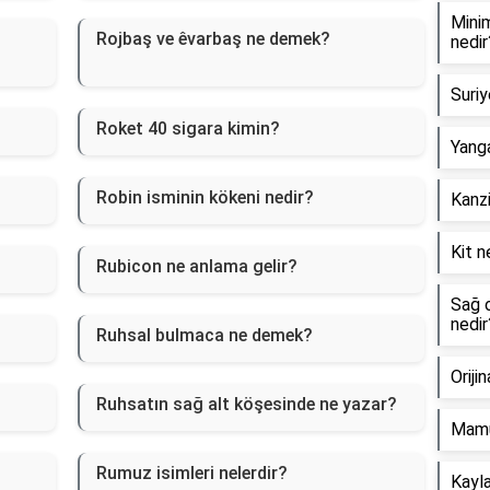
Minim
Rojbaş ve êvarbaş ne demek?
nedir
Suriy
Roket 40 sigara kimin?
Yanga
Robin isminin kökeni nedir?
Kanzi
Kit n
Rubicon ne anlama gelir?
Sağ o
nedir
Ruhsal bulmaca ne demek?
Oriji
Ruhsatın sağ alt köşesinde ne yazar?
Mamu
Rumuz isimleri nelerdir?
Kayla