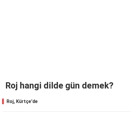
TARİFLERİ
HİKAYELER
Bize
Ulaşın
Roj hangi dilde gün demek?
Roj, Kürtçe'de
Reklam Alanı