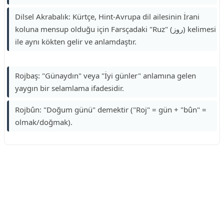
Dilsel Akrabalık: Kürtçe, Hint-Avrupa dil ailesinin İrani
koluna mensup olduğu için Farsçadaki "Ruz" (روز) kelimesi
ile aynı kökten gelir ve anlamdaştır.
Rojbaş: "Günaydın" veya "İyi günler" anlamına gelen
yaygın bir selamlama ifadesidir.
Rojbûn: "Doğum günü" demektir ("Roj" = gün + "bûn" =
olmak/doğmak).
Reklam Alanı