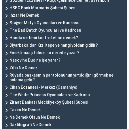
Gözdem Eczanesi - Küçükçekmece Cennet (İstanbul)
HSBC Bank Marmaris Şubesi Şubesi
İhzar Ne Demek
Stajyer Mafya Oyuncuları ve Kadrosu
The Bad Batch Oyuncuları ve Kadrosu
Honda sistemi kontrol et ne demek?
Diyarbakır'dan Kızıltepe'ye hangi yoldan gidilir?
Emekli maaş tahsis no nerede yazar?
Nasovine Duo ne işe yarar?
Zifin Ne Demek
Rüyada başkasının pantolonunun yırtıldığını görmek ne
anlama gelir?
Cihan Eczanesi - Merkez (Osmaniye)
The White Princess Oyuncuları ve Kadrosu
Ziraat Bankası Mecidiyeköy Şubesi Şubesi
Tazim Ne Demek
Ne Demek Olsun Ne Demek
Daktilografi Ne Demek