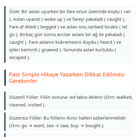
Özet: Bir aslan uyurken bir fare onun üzerinde koştu ( ran
). Aslan uyandı ( woke up ) ve fareyi yakaladı ( caught ).
Fare af diledi ( begged ) ve aslan onu serbest bıraktı ( let
go ). Birkaç gün sonra avcılar aslanı bir ağ ile yakaladı (
caught ). Fare aslanın kükremesini duydu ( heard ) ve
ipleri kemirdi ( gnawed ). Sonunda aslan kurtuldu (
escaped ).
Past Simple Hikaye Yazarken Dikkat Edilmesi
Gerekenler
Düzenli Fiiller: Fiilin sonuna -ed takısı eklenir (Örn: walked,
cleaned, visited ).
Düzensiz Fiiller: Bu fiillerin ikinci halleri ezberlenmelidir
(Örn: go → went, see → saw, buy → bought ).