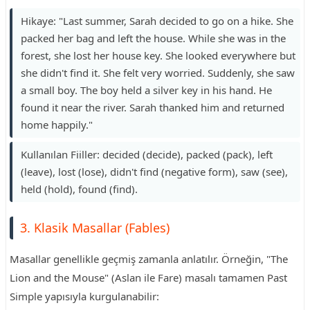
Hikaye: "Last summer, Sarah decided to go on a hike. She
packed her bag and left the house. While she was in the
forest, she lost her house key. She looked everywhere but
she didn't find it. She felt very worried. Suddenly, she saw
a small boy. The boy held a silver key in his hand. He
found it near the river. Sarah thanked him and returned
home happily."
Kullanılan Fiiller: decided (decide), packed (pack), left
(leave), lost (lose), didn't find (negative form), saw (see),
held (hold), found (find).
3. Klasik Masallar (Fables)
Masallar genellikle geçmiş zamanla anlatılır. Örneğin, "The
Lion and the Mouse" (Aslan ile Fare) masalı tamamen Past
Simple yapısıyla kurgulanabilir: