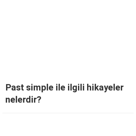
TARİFLERİ
HİKAYELER
Bize
Ulaşın
Past simple ile ilgili hikayeler
nelerdir?
Reklam Alanı