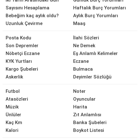
İki Tarih Arasındaki Gün
Günlük Burç Yorumları
Sayısını Hesaplama
Haftalık Burç Yorumları
Bebeğim kaç aylık oldu?
Aylık Burç Yorumları
Uzunluk Çevirme
Maaş
Posta Kodu
İlahi Sözleri
Son Depremler
Ne Demek
Nöbetçi Eczane
Eş Anlamlı Kelimeler
KYK Yurtları
Eczane
Kargo Şubeleri
Bulmaca
Askerlik
Deyimler Sözlüğü
Futbol
Noter
Atasözleri
Oyuncular
Müzik
Harita
Ünlüler
Zıt Anlamlısı
Kaç Km
Banka Şubeleri
Kalori
Boykot Listesi