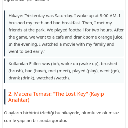
Hikaye: "Yesterday was Saturday. I woke up at 8:00 AM. I
brushed my teeth and had breakfast. Then, I met my
friends at the park. We played football for two hours. After
the game, we went to a cafe and drank some orange juice.
In the evening, I watched a movie with my family and
went to bed early."
Kullanılan Fiiller: was (be), woke up (wake up), brushed
(brush), had (have), met (meet), played (play), went (go),
drank (drink), watched (watch).
2. Macera Teması: "The Lost Key" (Kayıp
Anahtar)
Olayların birbirini izlediği bu hikayede, olumlu ve olumsuz
cümle yapıları bir arada görülür.