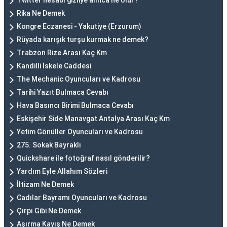
Twitter hesabı gizliye alınca ne olur?
Rika Ne Demek
Kongre Eczanesi - Yakutiye (Erzurum)
Rüyada karışık turşu kurmak ne demek?
Trabzon Rize Arası Kaç Km
Kandilli İskele Caddesi
The Mechanic Oyuncuları ve Kadrosu
Tarihi Yazıt Bulmaca Cevabı
Hava Basıncı Birimi Bulmaca Cevabı
Eskişehir Side Manavgat Antalya Arası Kaç Km
Yetim Gönüller Oyuncuları ve Kadrosu
275. Sokak Bayraklı
Quickshare ile fotoğraf nasıl gönderilir?
Yardım Eyle Allahım Sözleri
İltizam Ne Demek
Cadılar Bayramı Oyuncuları ve Kadrosu
Çırpı Gibi Ne Demek
Aşırma Kayış Ne Demek