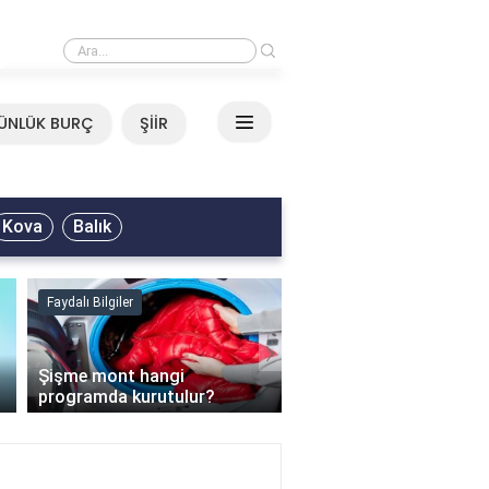
›
Mirkelam - Tavla Sözleri
ÜNLÜK BURÇ
ŞİİR
Kova
Balık
Faydalı Bilgiler
Faydalı Bilgiler
›
Şişme mont hangi
programda kurutulur?
Şofben suyu neden ısı