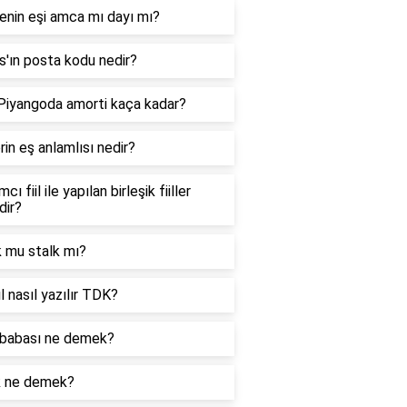
enin eşi amca mı dayı mı?
'ın posta kodu nedir?
 Piyangoda amorti kaça kadar?
in eş anlamlısı nedir?
cı fiil ile yapılan birleşik fiiller
dir?
k mu stalk mı?
l nasıl yazılır TDK?
babası ne demek?
k ne demek?