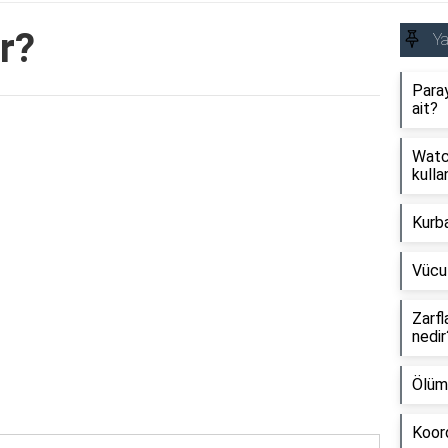
ir?
Y
Paray
ait?
Reklam Alanı
Watch
kullan
Kurb
Vücu
Zarfl
nedir
Ölüm
Koord