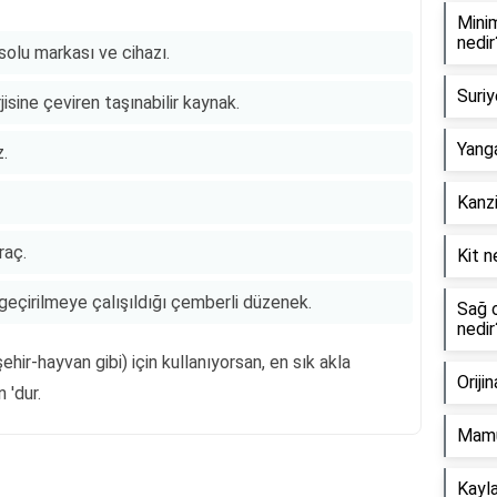
Minim
nedir
solu markası ve cihazı.
Suriy
rjisine çeviren taşınabilir kaynak.
Yanga
.
Kanzi
raç.
Kit n
eçirilmeye çalışıldığı çemberli düzenek.
Sağ o
nedir
şehir-hayvan gibi) için kullanıyorsan, en sık akla
Oriji
 'dur.
Mamu
Kayla