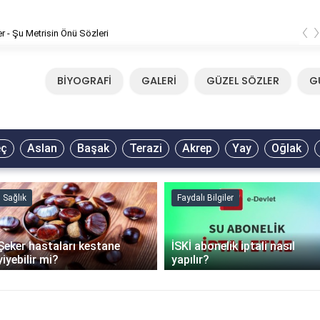
‹
er - Şu Metrisin Önü Sözleri
BİYOGRAFİ
GALERİ
GÜZEL SÖZLER
G
eç
Aslan
Başak
Terazi
Akrep
Yay
Oğlak
Sağlık
Faydalı Bilgiler
Şeker hastaları kestane
İSKİ abonelik iptali nasıl
yiyebilir mi?
yapılır?