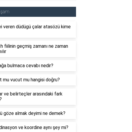
aşam
i veren düdügü çalar atasözü kime
 fiilinin geçmiş zamanı ne zaman
ılır
ağa bulmaca cevabı nedir?
t mu vucut mu hangisi doğru?
ar ve belirteçler arasındaki fark
?
ü göze almak deyimi ne demek?
inasyon ve koordine aynı şey mi?