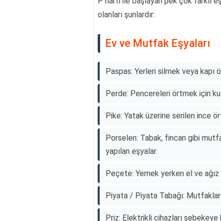
P harfi ile başlayan pek çok farklı 
olanları şunlardır:
Ev ve Mutfak Eşyaları
Paspas: Yerleri silmek veya kapı ön
Perde: Pencereleri örtmek için ku
Pike: Yatak üzerine serilen ince ör
Porselen: Tabak, fincan gibi mut
yapılan eşyalar.
Peçete: Yemek yerken el ve ağız t
Piyata / Piyata Tabağı: Mutfaklard
Priz: Elektrikli cihazları şebekey