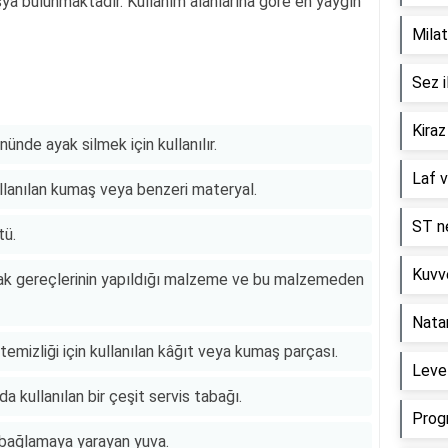
eşya bulunmaktadır. Kullanım alanlarına göre en yaygın
Milat
Sez i
Kiraz
ünde ayak silmek için kullanılır.
Laf v
llanılan kumaş veya benzeri materyal.
ST ne
tü.
Kuvve
fak gereçlerinin yapıldığı malzeme ve bu malzemeden
Nata
emizliği için kullanılan kâğıt veya kumaş parçası.
Level
a kullanılan bir çeşit servis tabağı.
Prog
e bağlamaya yarayan yuva.