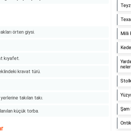
Teyz
Texas
kları örten giysi.
Milli
Keder
t kıyafet.
Yardım
neler
klindeki kravat türü.
Stol
Yüzyı
yerlerine takılan takı.
Şam 
lanılan küçük torba.
Onti
ar