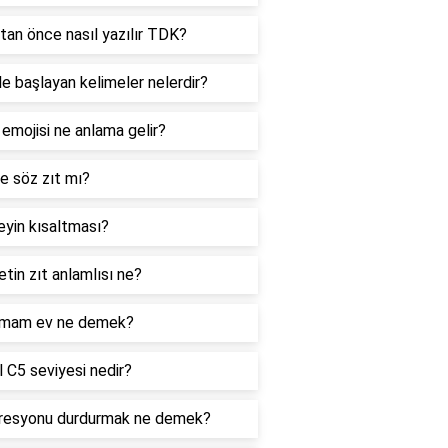
tan önce nasıl yazılır TDK?
le başlayan kelimeler nelerdir?
 emojisi ne anlama gelir?
e söz zıt mı?
yin kısaltması?
tin zıt anlamlısı ne?
mam ev ne demek?
 C5 seviyesi nedir?
resyonu durdurmak ne demek?