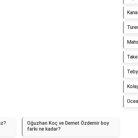
Reklam Alanı
Kanal
Türem
Mahs
Take
Tebyi
Kolay
Ocean
az?
Oğuzhan Koç ve Demet Özdemir boy
farkı ne kadar?