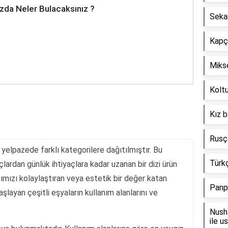
zda Neler Bulacaksınız ?
Seka
Kapçı
Mikse
Koltu
Kız b
Rusça
r yelpazede farklı kategorilere dağıtılmıştır. Bu
Türkç
çlardan günlük ihtiyaçlara kadar uzanan bir dizi ürün
atımızı kolaylaştıran veya estetik bir değer katan
Panp
başlayan çeşitli eşyaların kullanım alanlarını ve
Nush 
ile u