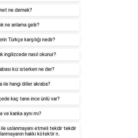
net ne demek?
k ne anlama gelir?
rin Türkçe karşılığı nedir?
k ingilizcede nasıl okunur?
abası kız isterken ne der?
 ile hangi diller akraba?
ede kaç tane ince ünlü var?
a ve kanka aynı mı?
ile uslanmayanı etmeli tekdir tekdir
slanmayanın hakkı kötektir n..