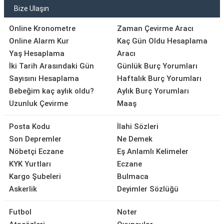
Bize Ulaşın
Online Kronometre
Zaman Çevirme Aracı
Online Alarm Kur
Kaç Gün Oldu Hesaplama
Yaş Hesaplama
Aracı
İki Tarih Arasındaki Gün
Günlük Burç Yorumları
Sayısını Hesaplama
Haftalık Burç Yorumları
Bebeğim kaç aylık oldu?
Aylık Burç Yorumları
Uzunluk Çevirme
Maaş
Posta Kodu
İlahi Sözleri
Son Depremler
Ne Demek
Nöbetçi Eczane
Eş Anlamlı Kelimeler
KYK Yurtları
Eczane
Kargo Şubeleri
Bulmaca
Askerlik
Deyimler Sözlüğü
Futbol
Noter