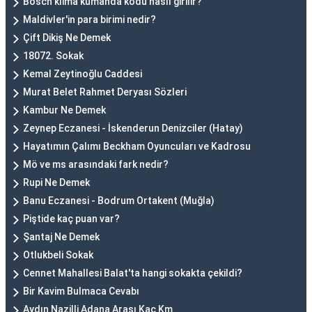
Bosch klima kumanda kodu nasıl girilir?
Maldivler'in para birimi nedir?
Çift Dikiş Ne Demek
18072. Sokak
Kemal Zeytinoğlu Caddesi
Murat Belet Rahmet Deryası Sözleri
Kambur Ne Demek
Zeynep Eczanesi - İskenderun Denizciler (Hatay)
Hayatımın Çalımı Beckham Oyuncuları ve Kadrosu
Mö ve ms arasındaki fark nedir?
Rupi Ne Demek
Banu Eczanesi - Bodrum Ortakent (Muğla)
Piştide kaç puan var?
Şantaj Ne Demek
Otlukbeli Sokak
Cennet Mahallesi Balat'ta hangi sokakta çekildi?
Bir Kavim Bulmaca Cevabı
Aydın Nazilli Adana Arası Kaç Km