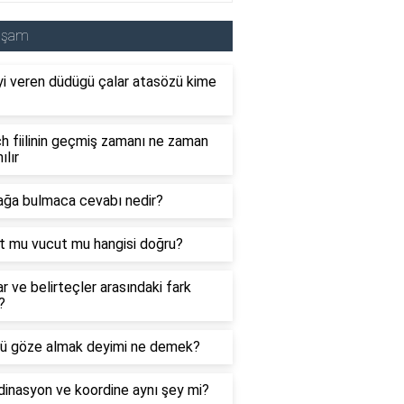
aşam
i veren düdügü çalar atasözü kime
 fiilinin geçmiş zamanı ne zaman
ılır
ağa bulmaca cevabı nedir?
t mu vucut mu hangisi doğru?
ar ve belirteçler arasındaki fark
?
ü göze almak deyimi ne demek?
inasyon ve koordine aynı şey mi?