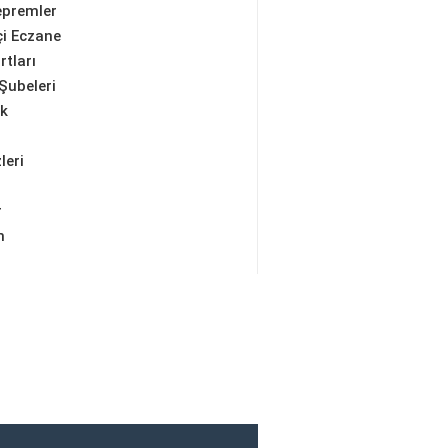
epremler
i Eczane
rtları
Şubeleri
ik
leri
r
m