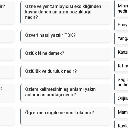
Minim
ir?
Özne ve yer tamlayıcısı eksikliğinden
nedir
kaynaklanan anlatım bozukluğu
nedir?
Suriy
Özveri nasıl yazılır TDK?
Yanga
Kanzi
Özlük N ne demek?
Kit n
Özlülük ve duruluk nedir?
Sağ o
nedir
r?
Özlem kelimesinin eş anlamı yakın
anlamı anlamdaşı nedir?
Oriji
Mamu
i
Öğretmen ingilizce nasıl okunur?
Kayla