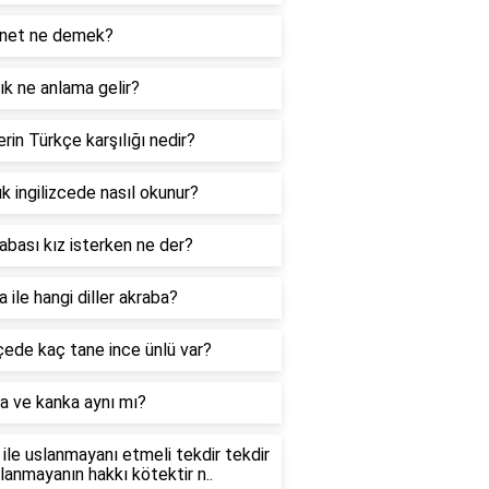
net ne demek?
k ne anlama gelir?
rin Türkçe karşılığı nedir?
k ingilizcede nasıl okunur?
abası kız isterken ne der?
 ile hangi diller akraba?
ede kaç tane ince ünlü var?
a ve kanka aynı mı?
ile uslanmayanı etmeli tekdir tekdir
slanmayanın hakkı kötektir n..