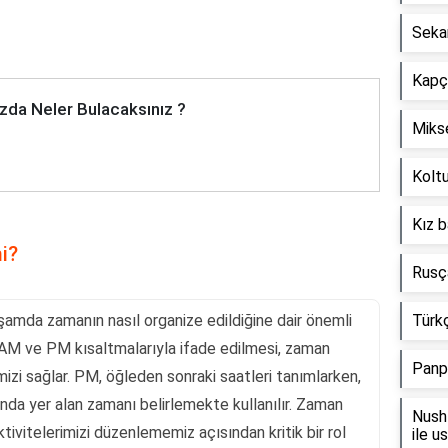
Seka
Kapçı
zda Neler Bulacaksınız ?
Mikse
Koltu
Kız b
i?
Rusça
şamda zamanın nasıl organize edildiğine dair önemli
Türkç
n AM ve PM kısaltmalarıyla ifade edilmesi, zaman
Panp
emizi sağlar. PM, öğleden sonraki saatleri tanımlarken,
ında yer alan zamanı belirlemekte kullanılır. Zaman
Nush 
ktivitelerimizi düzenlememiz açısından kritik bir rol
ile u