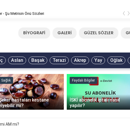
‹
er - Şu Metrisin Önü Sözleri
BİYOGRAFİ
GALERİ
GÜZEL SÖZLER
G
eç
Aslan
Başak
Terazi
Akrep
Yay
Oğlak
Sağlık
Faydalı Bilgiler
Şeker hastaları kestane
İSKİ abonelik iptali nasıl
yiyebilir mi?
yapılır?
 mi AM mi?