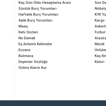
Kaç Gün Oldu Hesaplama Aracı
Son D
Günlük Burç Yorumları
Nöbetç
Haftalık Burç Yorumları
KYK Yu
Aylık Burç Yorumları
Kargo 
Maaş
Askerl
İlahi Sözleri
Futbol
Ne Demek
Atasöz
Eş Anlamlı Kelimeler
Müzik
Eczane
Ünlüle
Bulmaca
Kaç K
Deyimler Sözlüğü
Kalori
Online Alarm Kur