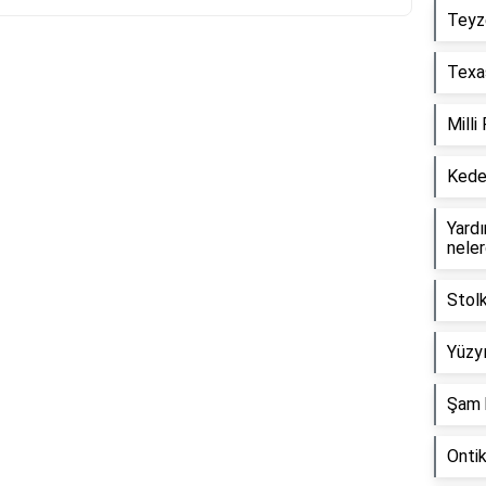
Teyz
Texas
Reklam Alanı
Milli
Keder
Yardım
neler
Stol
Yüzyı
Şam 
Onti