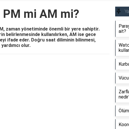
a PM mi AM mi?
Y
Paray
M, zaman yönetiminde önemli bir yere sahiptir.
ait?
rin belirlenmesinde kullanılırken, AM ise gece
yi ifade eder. Doğru saat diliminin bilinmesi,
Watch
 yardımcı olur.
kullan
Kurb
Reklam Alanı
Vücu
Zarfl
nedir
Ölüm
Koord