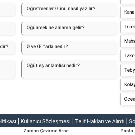
Öğretmenler Günü nasıl yazılır?
Kanal
Türem
Öğünmek ne anlama gelir?
Mahs
dir?
Ø ve Œ farkı nedir?
Take
Öğüt eş anlamlısı nedir?
Tebyi
Kolay
Ocean
olitikası
Kullanıcı Sözleşmesi
Telif Hakları ve Alıntı
So
Zaman Çevirme Aracı
Posta