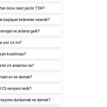
tan önce nasıl yazılır TDK?
le başlayan kelimeler nelerdir?
 emojisi ne anlama gelir?
e söz zıt mı?
yin kısaltması?
tin zıt anlamlısı ne?
mam ev ne demek?
 C5 seviyesi nedir?
resyonu durdurmak ne demek?