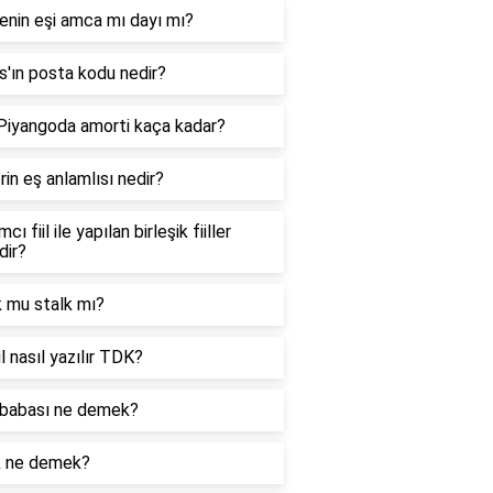
enin eşi amca mı dayı mı?
'ın posta kodu nedir?
 Piyangoda amorti kaça kadar?
in eş anlamlısı nedir?
cı fiil ile yapılan birleşik fiiller
dir?
k mu stalk mı?
l nasıl yazılır TDK?
babası ne demek?
k ne demek?