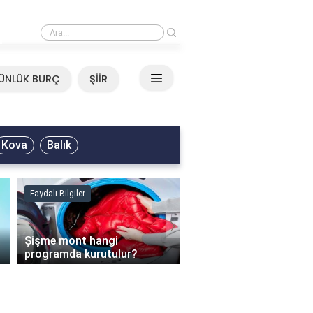
›
Mirkelam - Tavla Sözleri
ÜNLÜK BURÇ
ŞİİR
Kova
Balık
Faydalı Bilgiler
Faydalı Bilgiler
›
Şişme mont hangi
programda kurutulur?
Şofben suyu neden ısı