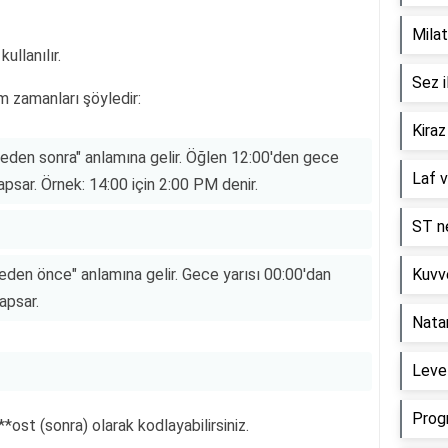
Milat
llanılır.
Sez i
m zamanları şöyledir:
Kiraz
eden sonra" anlamına gelir. Öğlen 12:00'den gece
Laf v
apsar. Örnek: 14:00 için 2:00 PM denir.
ST ne
den önce" anlamına gelir. Gece yarısı 00:00'dan
Kuvve
apsar.
Nata
Level
Prog
**ost (sonra) olarak kodlayabilirsiniz.