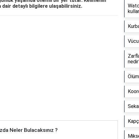
 günlük yaşamda önemli bir yer tutar. Kelimenin
Watch
dair detaylı bilgilere ulaşabilirsiniz.
kullan
Kurb
Reklam Alanı
Vücu
Zarfl
nedir
Ölüm
Koord
Seka
Kapçı
zda Neler Bulacaksınız ?
Mikse