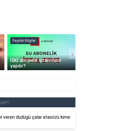
Faydalı Bilgiler
Faydalı Bilgiler
›
İSKİ abonelik iptali nasıl
Şişme mont hangi
yapılır?
programda kurutulur?
aşam
i veren düdügü çalar atasözü kime