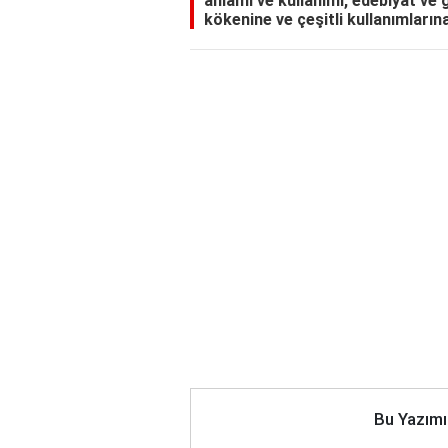
anlamı ve kullanımı, edebiyat ve
kökenine ve çeşitli kullanımlarına 
Bu Yazımı