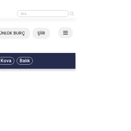
›
Ali Asker - Şu Metrisin Önü Sözleri
ÜNLÜK BURÇ
ŞİİR
Kova
Balık