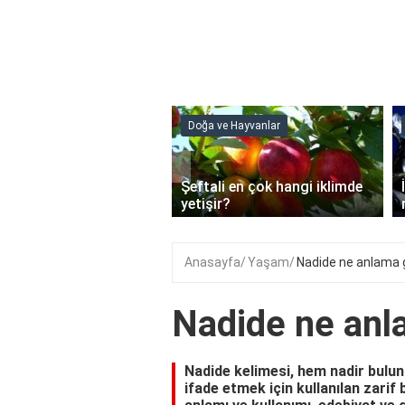
Doğa ve Hayvanlar
‹
Şeftali en çok hangi iklimde
ain Jel Ne İşe Yarar?
yetişir?
Anasayfa
Yaşam
Nadide ne anlama g
Nadide ne anl
Nadide kelimesi, hem nadir bulun
ifade etmek için kullanılan zarif 