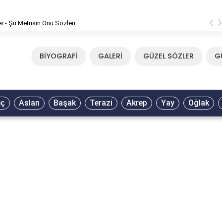
‹
er - Şu Metrisin Önü Sözleri
BİYOGRAFİ
GALERİ
GÜZEL SÖZLER
G
eç
Aslan
Başak
Terazi
Akrep
Yay
Oğlak