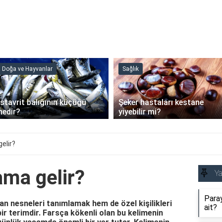
Doğa ve Hayvanlar
Sağlık
İstavrit balığının küçüğü
Şeker hastaları kestane
nedir?
yiyebilir mi?
elir?
ama gelir?
Y
Paray
an nesneleri tanımlamak hem de özel kişilikleri
ait?
bir terimdir. Farsça kökenli olan bu kelimenin