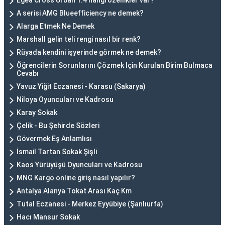
Egea Cross Urban 1.4 hangi özellikler var?
A serisi AMG Blueefficiency ne demek?
Alarga Etmek Ne Demek
Marshall gelin teli rengi nasıl bir renk?
Rüyada kendini işyerinde görmek ne demek?
Öğrencilerin Sorunlarını Çözmek Için Kurulan Birim Bulmaca
Cevabı
Yavuz Yiğit Eczanesi - Karasu (Sakarya)
Niloya Oyuncuları ve Kadrosu
Karay Sokak
Çelik - Bu Şehirde Sözleri
Gövermek Eş Anlamlısı
İsmail Tartan Sokak Şişli
Kaos Yürüyüşü Oyuncuları ve Kadrosu
MNG Kargo online giriş nasıl yapılır?
Antalya Alanya Tokat Arası Kaç Km
Tutal Eczanesi - Merkez Eyyübiye (Şanlıurfa)
Hacı Mansur Sokak