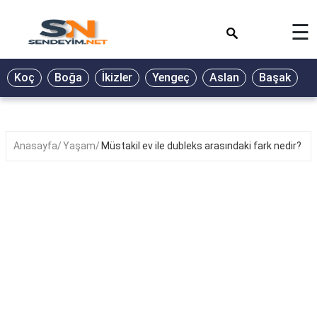
×
☰
BİYOGRAFİ
Koç
Boğa
İkizler
Yengeç
Aslan
Başak
T
GALERİ
GÜZEL
SÖZLER
Anasayfa
Yaşam
Müstakil ev ile dubleks arasındaki fark nedir?
GÜNLÜK
BURÇ
ŞİİR
RÜYA
TABİRLERİ
TÜRKÜ
SÖZLERİ
YEMEK