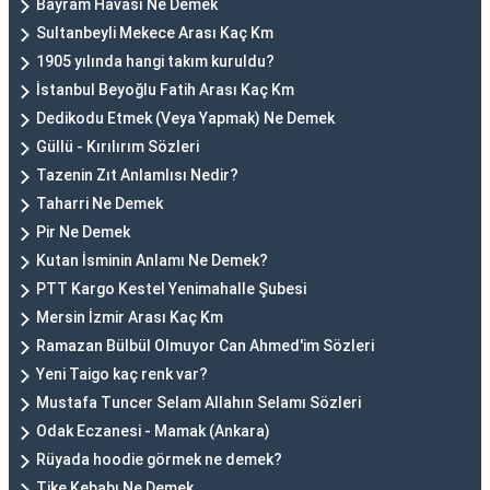
Bayram Havası Ne Demek
Sultanbeyli Mekece Arası Kaç Km
1905 yılında hangi takım kuruldu?
İstanbul Beyoğlu Fatih Arası Kaç Km
Dedikodu Etmek (Veya Yapmak) Ne Demek
Güllü - Kırılırım Sözleri
Tazenin Zıt Anlamlısı Nedir?
Taharri Ne Demek
Pir Ne Demek
Kutan İsminin Anlamı Ne Demek?
PTT Kargo Kestel Yenimahalle Şubesi
Mersin İzmir Arası Kaç Km
Ramazan Bülbül Olmuyor Can Ahmed'im Sözleri
Yeni Taigo kaç renk var?
Mustafa Tuncer Selam Allahın Selamı Sözleri
Odak Eczanesi - Mamak (Ankara)
Rüyada hoodie görmek ne demek?
Tike Kebabı Ne Demek