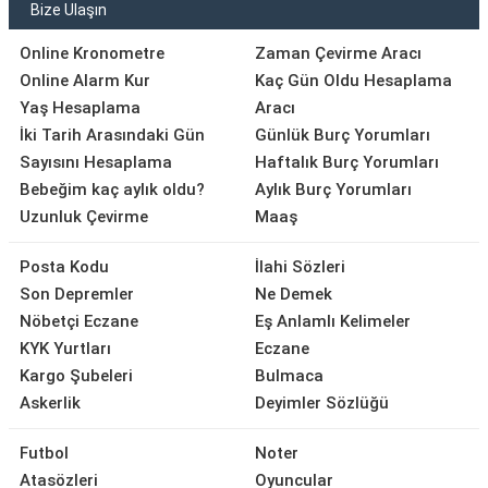
Bize Ulaşın
Online Kronometre
Zaman Çevirme Aracı
Online Alarm Kur
Kaç Gün Oldu Hesaplama
Yaş Hesaplama
Aracı
İki Tarih Arasındaki Gün
Günlük Burç Yorumları
Sayısını Hesaplama
Haftalık Burç Yorumları
Bebeğim kaç aylık oldu?
Aylık Burç Yorumları
Uzunluk Çevirme
Maaş
Posta Kodu
İlahi Sözleri
Son Depremler
Ne Demek
Nöbetçi Eczane
Eş Anlamlı Kelimeler
KYK Yurtları
Eczane
Kargo Şubeleri
Bulmaca
Askerlik
Deyimler Sözlüğü
Futbol
Noter
Atasözleri
Oyuncular