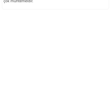
çok muhtemeldir.
Reklam Alanı