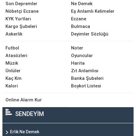
Son Depremler
Ne Demek
Nöbetçi Eczane
Eş Anlamlı Kelimeler
KYK Yurtları
Eczane
Kargo Şubeleri
Bulmaca
Askerlik
Deyimler Sözlüğü
Futbol
Noter
Atasözleri
Oyuncular
Müzik
Harita
Ünlüler
Zıt Anlamlısı
Kaç Km
Banka Şubeleri
Kalori
Boykot Listesi
Online Alarm Kur
SENDEYİM
Erlik Ne Demek