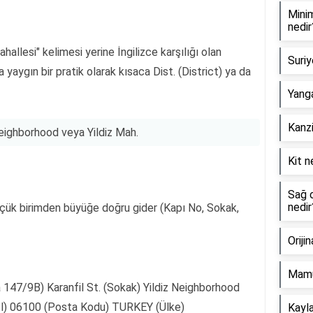
Minim
nedir
hallesi" kelimesi yerine İngilizce karşılığı olan
Suriy
 yaygın bir pratik olarak kısaca Dist. (District) ya da
Yanga
Kanzi
Neighborhood veya Yildiz Mah.
Kit n
Sağ o
nedir
küçük birimden büyüğe doğru gider (Kapı No, Sokak,
Oriji
Mamu
a 147/9B) Karanfil St. (Sokak) Yildiz Neighborhood
İl) 06100 (Posta Kodu) TURKEY (Ülke)
Kayla