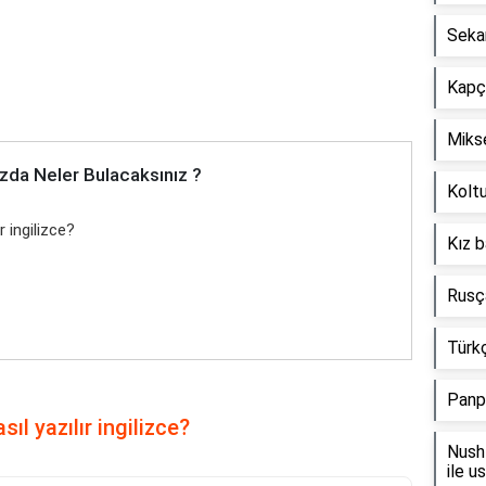
Seka
Kapçı
Mikse
zda Neler Bulacaksınız ?
Koltu
r ingilizce?
Kız b
Rusça
Türkç
Panp
ıl yazılır ingilizce?
Nush 
ile u