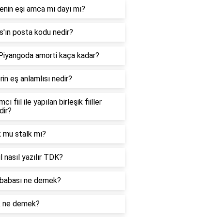
enin eşi amca mı dayı mı?
'ın posta kodu nedir?
 Piyangoda amorti kaça kadar?
in eş anlamlısı nedir?
cı fiil ile yapılan birleşik fiiller
dir?
k mu stalk mı?
l nasıl yazılır TDK?
babası ne demek?
k ne demek?