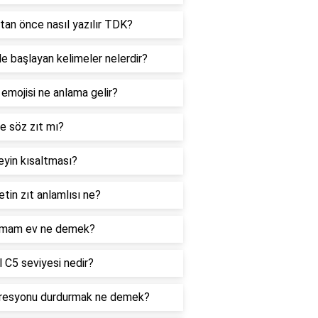
tan önce nasıl yazılır TDK?
le başlayan kelimeler nelerdir?
 emojisi ne anlama gelir?
e söz zıt mı?
yin kısaltması?
tin zıt anlamlısı ne?
mam ev ne demek?
 C5 seviyesi nedir?
resyonu durdurmak ne demek?