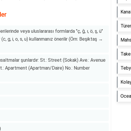
Kanal
ler
Türem
ilerinde veya uluslararası formlarda "ç, ğ, ı, ö, ş, ü"
 (c, g, i, o, s, u) kullanmanız önerilir (Örn: Beşiktaş →
Mahs
Take
ısaltmalar şunlardır: St.: Street (Sokak) Ave.: Avenue
t.: Apartment (Apartman/Daire) No.: Number
Tebyi
Kolay
Ocean
)