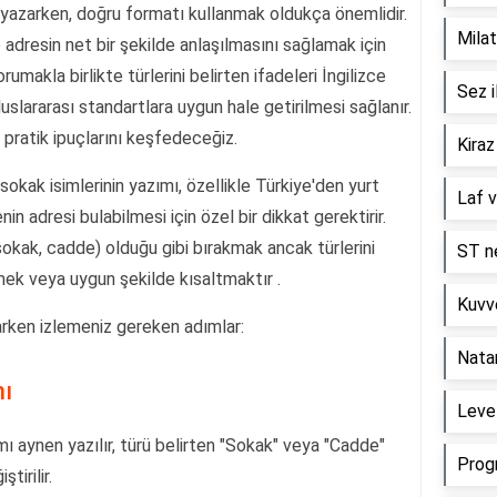
e yazarken, doğru formatı kullanmak oldukça önemlidir.
Milat
 adresin net bir şekilde anlaşılmasını sağlamak için
orumakla birlikte türlerini belirten ifadeleri İngilizce
Sez i
uluslararası standartlara uygun hale getirilmesi sağlanır.
 pratik ipuçlarını keşfedeceğiz.
Kiraz
okak isimlerinin yazımı, özellikle Türkiye'den yurt
Laf v
n adresi bulabilmesi için özel bir dikkat gerektirir.
 sokak, cadde) olduğu gibi bırakmak ancak türlerini
ST ne
rmek veya uygun şekilde kısaltmaktır .
Kuvve
arken izlemeniz gereken adımlar:
Nata
mı
Level
ı aynen yazılır, türü belirten "Sokak" veya "Cadde"
Prog
tirilir.