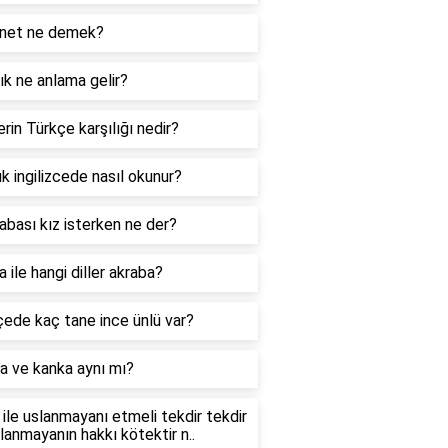
net ne demek?
k ne anlama gelir?
rin Türkçe karşılığı nedir?
k ingilizcede nasıl okunur?
abası kız isterken ne der?
 ile hangi diller akraba?
ede kaç tane ince ünlü var?
a ve kanka aynı mı?
ile uslanmayanı etmeli tekdir tekdir
slanmayanın hakkı kötektir n..