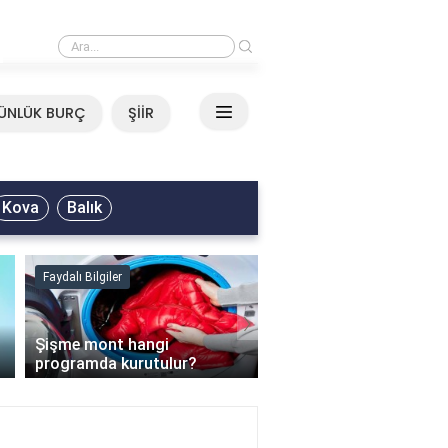
›
Mirkelam - Tavla Sözleri
ÜNLÜK BURÇ
ŞİİR
Kova
Balık
Faydalı Bilgiler
Faydalı Bilgiler
›
Şişme mont hangi
programda kurutulur?
Şofben suyu neden ısı