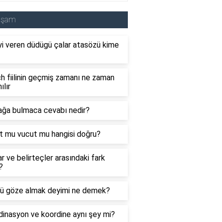
aşam
i veren düdügü çalar atasözü kime
 fiilinin geçmiş zamanı ne zaman
ılır
ağa bulmaca cevabı nedir?
t mu vucut mu hangisi doğru?
ar ve belirteçler arasındaki fark
?
ü göze almak deyimi ne demek?
inasyon ve koordine aynı şey mi?