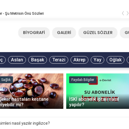
‹
er - Şu Metrisin Önü Sözleri
BİYOGRAFİ
GALERİ
GÜZEL SÖZLER
G
eç
Aslan
Başak
Terazi
Akrep
Yay
Oğlak
Sağlık
Faydalı Bilgiler
Şeker hastaları kestane
İSKİ abonelik iptali nasıl
yiyebilir mi?
yapılır?
mleri nasıl yazılır ingilizce?