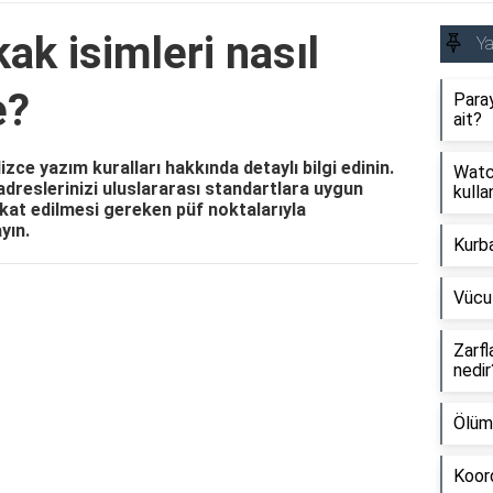
ak isimleri nasıl
Y
e?
Paray
ait?
izce yazım kuralları hakkında detaylı bilgi edinin.
Watch
adreslerinizi uluslararası standartlara uygun
kullan
kkat edilmesi gereken püf noktalarıyla
yın.
Kurb
Vücu
Reklam Alanı
Zarfl
nedir
Ölüm
Koord