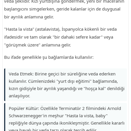
veda şeklidir. Kızı yurtdışına göndermek, yeni bir maceranın
başlangıcını simgelerken, geride kalanlar için de duygusal
bir ayrılık anlamına gelir.
"Hasta la vista" (astalavista), İspanyolca kökenli bir veda
ifadesidir ve tam olarak "bir dahaki sefere kadar" veya
"görüşmek üzere" anlamına gelir.
Bu ifade genellikle şu bağlamlarda kullanılır:
Veda Etmek: Birine geçici bir süreliğine veda ederken
kullanılır. Cümlenizdeki "yurt dışı eğitimi" bağlamında,
kızın gidişiyle bir ayrılık yaşandığı ve "hoşça kal" denildiği
anlaşılıyor.
Popüler Kültür: Özellikle Terminatör 2 filmindeki Arnold
Schwarzenegger'in meşhur "Hasta la vista, baby"
repliğiyle dünya çapında ikonikleşmiştir. Genellikle kararlı
veya havalı bir veda tarzı olarak tercih edilir.