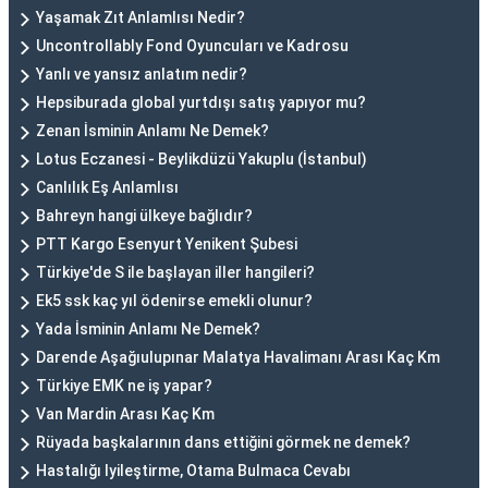
Yaşamak Zıt Anlamlısı Nedir?
Uncontrollably Fond Oyuncuları ve Kadrosu
Yanlı ve yansız anlatım nedir?
Hepsiburada global yurtdışı satış yapıyor mu?
Zenan İsminin Anlamı Ne Demek?
Lotus Eczanesi - Beylikdüzü Yakuplu (İstanbul)
Canlılık Eş Anlamlısı
Bahreyn hangi ülkeye bağlıdır?
PTT Kargo Esenyurt Yenikent Şubesi
Türkiye'de S ile başlayan iller hangileri?
Ek5 ssk kaç yıl ödenirse emekli olunur?
Yada İsminin Anlamı Ne Demek?
Darende Aşağıulupınar Malatya Havalimanı Arası Kaç Km
Türkiye EMK ne iş yapar?
Van Mardin Arası Kaç Km
Rüyada başkalarının dans ettiğini görmek ne demek?
Hastalığı Iyileştirme, Otama Bulmaca Cevabı