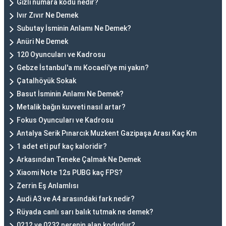
Gizli numara kodu nedir?
Ivır Zıvır Ne Demek
Subutay İsminin Anlamı Ne Demek?
Anüri Ne Demek
120 Oyuncuları ve Kadrosu
Gebze İstanbul'a mı Kocaeli'ye mi yakın?
Çatalhöyük Sokak
Basut İsminin Anlamı Ne Demek?
Metalik bağın kuvveti nasıl artar?
Fokus Oyuncuları ve Kadrosu
Antalya Serik Pınarcık Muzkent Gazipaşa Arası Kaç Km
1 adet eti puf kaç kaloridir?
Arkasından Teneke Çalmak Ne Demek
Xiaomi Note 12s PUBG kaç FPS?
Zerrin Eş Anlamlısı
Audi A3 ve A4 arasındaki fark nedir?
Rüyada canlı sarı balık tutmak ne demek?
0212 ve 0232 nerenin alan kodudur?