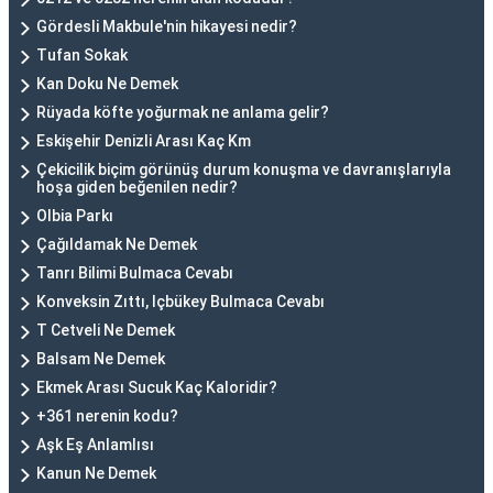
Gördesli Makbule'nin hikayesi nedir?
Tufan Sokak
Kan Doku Ne Demek
Rüyada köfte yoğurmak ne anlama gelir?
Eskişehir Denizli Arası Kaç Km
Çekicilik biçim görünüş durum konuşma ve davranışlarıyla
hoşa giden beğenilen nedir?
Olbia Parkı
Çağıldamak Ne Demek
Tanrı Bilimi Bulmaca Cevabı
Konveksin Zıttı, Içbükey Bulmaca Cevabı
T Cetveli Ne Demek
Balsam Ne Demek
Ekmek Arası Sucuk Kaç Kaloridir?
+361 nerenin kodu?
Aşk Eş Anlamlısı
Kanun Ne Demek