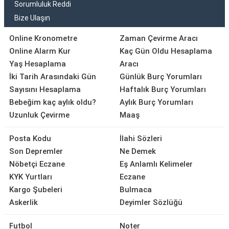
Sorumluluk Reddi
Bize Ulaşın
Online Kronometre
Zaman Çevirme Aracı
Online Alarm Kur
Kaç Gün Oldu Hesaplama
Yaş Hesaplama
Aracı
İki Tarih Arasındaki Gün
Günlük Burç Yorumları
Sayısını Hesaplama
Haftalık Burç Yorumları
Bebeğim kaç aylık oldu?
Aylık Burç Yorumları
Uzunluk Çevirme
Maaş
Posta Kodu
İlahi Sözleri
Son Depremler
Ne Demek
Nöbetçi Eczane
Eş Anlamlı Kelimeler
KYK Yurtları
Eczane
Kargo Şubeleri
Bulmaca
Askerlik
Deyimler Sözlüğü
Futbol
Noter