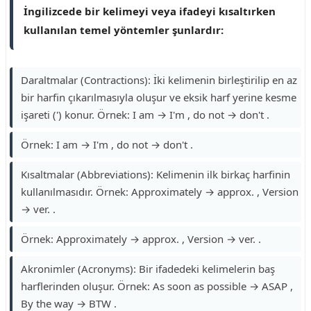
İngilizcede bir kelimeyi veya ifadeyi kısaltırken
kullanılan temel yöntemler şunlardır:
Daraltmalar (Contractions): İki kelimenin birleştirilip en az
bir harfin çıkarılmasıyla oluşur ve eksik harf yerine kesme
işareti (') konur. Örnek: I am → I'm , do not → don't .
Örnek: I am → I'm , do not → don't .
Kısaltmalar (Abbreviations): Kelimenin ilk birkaç harfinin
kullanılmasıdır. Örnek: Approximately → approx. , Version
→ ver. .
Örnek: Approximately → approx. , Version → ver. .
Akronimler (Acronyms): Bir ifadedeki kelimelerin baş
harflerinden oluşur. Örnek: As soon as possible → ASAP ,
By the way → BTW .