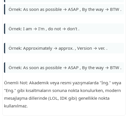
Örnek: As soon as possible → ASAP , By the way → BTW .
Örnek: I am → I'm , do not → don't .
Örnek: Approximately → approx. , Version → ver. .
Örnek: As soon as possible → ASAP , By the way → BTW .
Önemli Not: Akademik veya resmi yazışmalarda "İng." veya
"Eng." gibi kısaltmaların sonuna nokta konulurken, modern
mesajlaşma dillerinde (LOL, IDK gibi) genellikle nokta
kullanılmaz.