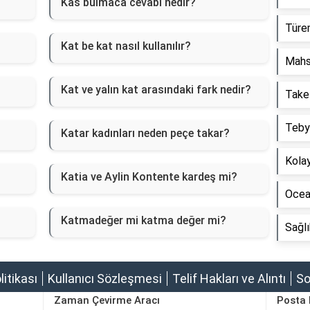
Kas bulmaca cevabı nedir?
Türem
Kat be kat nasıl kullanılır?
Mahs
Kat ve yalın kat arasındaki fark nedir?
Take
Tebyi
Katar kadınları neden peçe takar?
Kolay
Katia ve Aylin Kontente kardeş mi?
Ocean
Katmadeğer mi katma değer mi?
Sağlı
olitikası
Kullanıcı Sözleşmesi
Telif Hakları ve Alıntı
So
Zaman Çevirme Aracı
Posta