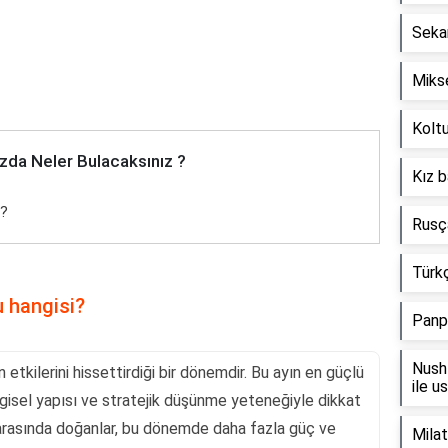
Seka
Mikse
Koltu
zda Neler Bulacaksınız ?
Kız b
i?
Rusça
Türkç
u hangisi?
Panp
Nush 
tkilerini hissettirdiği bir dönemdir. Bu ayın en güçlü
ile u
gisel yapısı ve stratejik düşünme yeteneğiyle dikkat
 arasında doğanlar, bu dönemde daha fazla güç ve
Milat