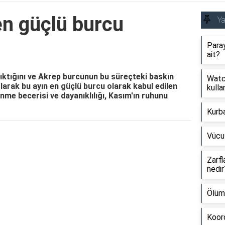
en güçlü burcu
Y
Paray
ait?
ıktığını ve Akrep burcunun bu süreçteki baskın
Watch
 olarak bu ayın en güçlü burcu olarak kabul edilen
kullan
ünme becerisi ve dayanıklılığı, Kasım'ın ruhunu
Kurb
Vücu
Reklam Alanı
Zarfl
nedir
Ölüm
Koord