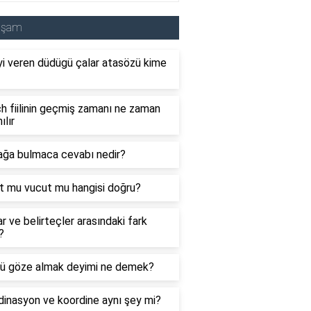
aşam
i veren düdügü çalar atasözü kime
 fiilinin geçmiş zamanı ne zaman
ılır
ağa bulmaca cevabı nedir?
t mu vucut mu hangisi doğru?
ar ve belirteçler arasındaki fark
?
ü göze almak deyimi ne demek?
inasyon ve koordine aynı şey mi?