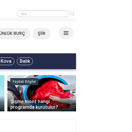
›
Mirkelam - Tavla Sözleri
ÜNLÜK BURÇ
ŞİİR
Kova
Balık
Faydalı Bilgiler
Faydalı Bilgiler
›
Şişme mont hangi
programda kurutulur?
Şofben suyu neden ısı