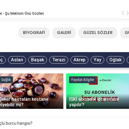
‹
er - Şu Metrisin Önü Sözleri
BİYOGRAFİ
GALERİ
GÜZEL SÖZLER
G
eç
Aslan
Başak
Terazi
Akrep
Yay
Oğlak
Sağlık
Faydalı Bilgiler
Şeker hastaları kestane
İSKİ abonelik iptali nasıl
yiyebilir mi?
yapılır?
çlü burcu hangisi?