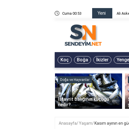
Yeni
risin Önü Sözleri
Cuma 00:53
Ali Ask
Koç
Boğa
İkizler
Yeng
ve Hayvanlar
Doğa ve Hayvanlar
‹
li en çok hangi iklimde
İstavrit balığının küçüğü
r?
nedir?
Anasayfa
Yaşam
Kasım ayının en gü