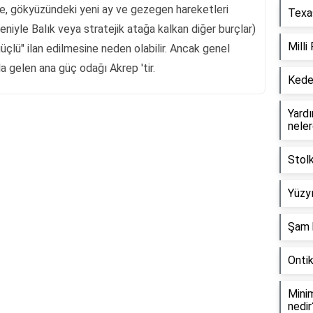
e, gökyüzündeki yeni ay ve gezegen hareketleri
Texas
eniyle Balık veya stratejik atağa kalkan diğer burçlar)
Milli
 güçlü" ilan edilmesine neden olabilir. Ancak genel
a gelen ana güç odağı Akrep 'tir.
Keder
Yardım
neler
Reklam Alanı
Stol
Yüzyı
Şam 
Onti
Minim
nedir