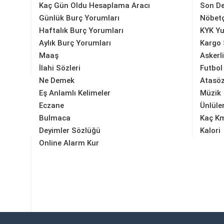
Kaç Gün Oldu Hesaplama Aracı
Son D
Günlük Burç Yorumları
Nöbetç
Haftalık Burç Yorumları
KYK Yu
Aylık Burç Yorumları
Kargo 
Maaş
Askerl
İlahi Sözleri
Futbol
Ne Demek
Atasöz
Eş Anlamlı Kelimeler
Müzik
Eczane
Ünlüle
Bulmaca
Kaç K
Deyimler Sözlüğü
Kalori
Online Alarm Kur