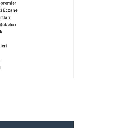
epremler
i Eczane
rtları
Şubeleri
ik
leri
r
m