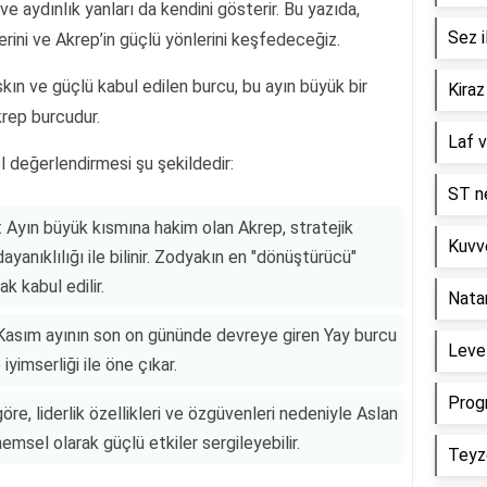
 ve aydınlık yanları da kendini gösterir. Bu yazıda,
Sez i
erini ve Akrep’in güçlü yönlerini keşfedeceğiz.
skın ve güçlü kabul edilen burcu, bu ayın büyük bir
Kiraz
rep burcudur.
Laf v
l değerlendirmesi şu şekildedir:
ST ne
 Ayın büyük kısmına hakim olan Akrep, stratejik
Kuvve
yanıklılığı ile bilinir. Zodyakın en "dönüştürücü"
k kabul edilir.
Nata
 Kasım ayının son on gününde devreye giren Yay burcu
Level
 iyimserliği ile öne çıkar.
Prog
göre, liderlik özellikleri ve özgüvenleri nedeniyle Aslan
sel olarak güçlü etkiler sergileyebilir.
Teyz