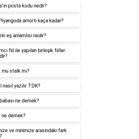
'ın posta kodu nedir?
 Piyangoda amorti kaça kadar?
in eş anlamlısı nedir?
cı fiil ile yapılan birleşik fiiller
dir?
k mu stalk mı?
l nasıl yazılır TDK?
babası ne demek?
k ne demek?
ize ve minimize arasındaki fark
?