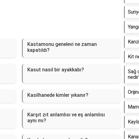
Suriy
Yanga
Kanzi
Kastamonu genelevi ne zaman
kapatıldı?
Kit n
Kasut nasıl bir ayakkabı?
Sağ o
nedir
Oriji
Kasilhanede kimler yıkanır?
Mamu
Karşıt zıt anlamlısı ve eş anlamlısı
aynı mı?
Kayla
Kanal