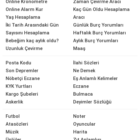
Online Kronometre
Zaman Çevirme Aracı
Online Alarm Kur
Kaç Gün Oldu Hesaplama
Yaş Hesaplama
Aracı
İki Tarih Arasındaki Gün
Günlük Burç Yorumları
Sayısını Hesaplama
Haftalık Burç Yorumları
Bebeğim kaç aylık oldu?
Aylık Burç Yorumları
Uzunluk Çevirme
Maaş
Posta Kodu
İlahi Sözleri
Son Depremler
Ne Demek
Nöbetçi Eczane
Eş Anlamlı Kelimeler
KYK Yurtları
Eczane
Kargo Şubeleri
Bulmaca
Askerlik
Deyimler Sözlüğü
Futbol
Noter
Atasözleri
Oyuncular
Müzik
Harita
Ünlüler
Zıt Anlamlısı