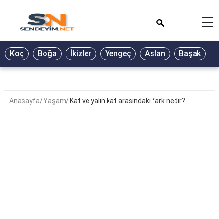
×
☰
BİYOGRAFİ
Koç
Boğa
İkizler
Yengeç
Aslan
Başak
T
GALERİ
GÜZEL
SÖZLER
Anasayfa
Yaşam
Kat ve yalın kat arasındaki fark nedir?
GÜNLÜK
BURÇ
ŞİİR
RÜYA
TABİRLERİ
TÜRKÜ
SÖZLERİ
YEMEK