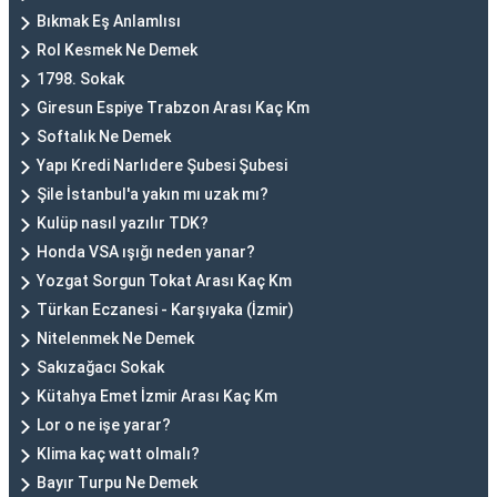
Bıkmak Eş Anlamlısı
Rol Kesmek Ne Demek
1798. Sokak
Giresun Espiye Trabzon Arası Kaç Km
Softalık Ne Demek
Yapı Kredi Narlıdere Şubesi Şubesi
Şile İstanbul'a yakın mı uzak mı?
Kulüp nasıl yazılır TDK?
Honda VSA ışığı neden yanar?
Yozgat Sorgun Tokat Arası Kaç Km
Türkan Eczanesi - Karşıyaka (İzmir)
Nitelenmek Ne Demek
Sakızağacı Sokak
Kütahya Emet İzmir Arası Kaç Km
Lor o ne işe yarar?
Klima kaç watt olmalı?
Bayır Turpu Ne Demek