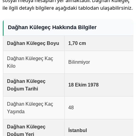
sosyal medya hesapları yer almaktadır. Dağhan Külegeç
ile ilgili detaylı bilgilere aşağıdaki tablodan ulaşabilirsiniz.
Dağhan Külegeç Hakkında Bilgiler
Dağhan Külegeç Boyu
1,70 cm
Dağhan Külegeç Kaç
Bilinmiyor
Kilo
Dağhan Külegeç
18 Ekim 1978
Doğum Tarihi
Dağhan Külegeç Kaç
48
Yaşında
Dağhan Külegeç
İstanbul
Doğum Yeri