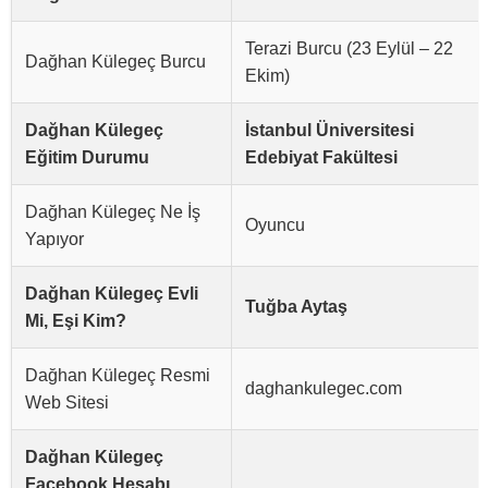
Terazi Burcu (23 Eylül – 22
Dağhan Külegeç Burcu
Ekim)
Dağhan Külegeç
İstanbul Üniversitesi
Eğitim Durumu
Edebiyat Fakültesi
Dağhan Külegeç Ne İş
Oyuncu
Yapıyor
Dağhan Külegeç Evli
Tuğba Aytaş
Mi, Eşi Kim?
Dağhan Külegeç Resmi
daghankulegec.com
Web Sitesi
Dağhan Külegeç
Facebook Hesabı