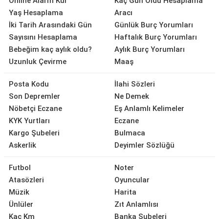
Online Alarm Kur
Kaç Gün Oldu Hesaplama
Yaş Hesaplama
Aracı
İki Tarih Arasındaki Gün
Günlük Burç Yorumları
Sayısını Hesaplama
Haftalık Burç Yorumları
Bebeğim kaç aylık oldu?
Aylık Burç Yorumları
Uzunluk Çevirme
Maaş
Posta Kodu
İlahi Sözleri
Son Depremler
Ne Demek
Nöbetçi Eczane
Eş Anlamlı Kelimeler
KYK Yurtları
Eczane
Kargo Şubeleri
Bulmaca
Askerlik
Deyimler Sözlüğü
Futbol
Noter
Atasözleri
Oyuncular
Müzik
Harita
Ünlüler
Zıt Anlamlısı
Kaç Km
Banka Şubeleri