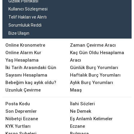
Gizlilik Politikası
Kullanıcı Sözleşmesi
Telif Hakları ve Alıntı
Sorumluluk Reddi
Bize Ulaşın
Online Kronometre
Zaman Çevirme Aracı
Online Alarm Kur
Kaç Gün Oldu Hesaplama
Yaş Hesaplama
Aracı
İki Tarih Arasındaki Gün
Günlük Burç Yorumları
Sayısını Hesaplama
Haftalık Burç Yorumları
Bebeğim kaç aylık oldu?
Aylık Burç Yorumları
Uzunluk Çevirme
Maaş
Posta Kodu
İlahi Sözleri
Son Depremler
Ne Demek
Nöbetçi Eczane
Eş Anlamlı Kelimeler
KYK Yurtları
Eczane
Kargo Şubeleri
Bulmaca