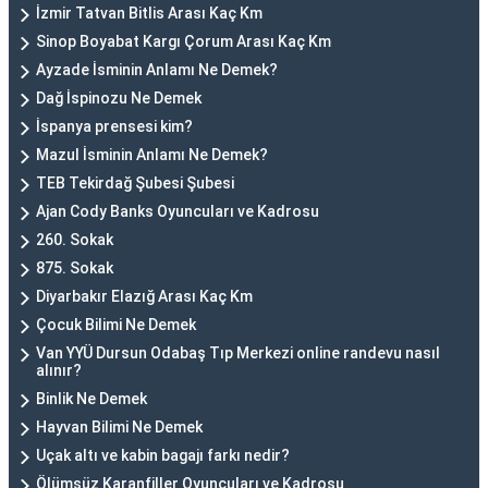
İzmir Tatvan Bitlis Arası Kaç Km
Sinop Boyabat Kargı Çorum Arası Kaç Km
Ayzade İsminin Anlamı Ne Demek?
Dağ İspinozu Ne Demek
İspanya prensesi kim?
Mazul İsminin Anlamı Ne Demek?
TEB Tekirdağ Şubesi Şubesi
Ajan Cody Banks Oyuncuları ve Kadrosu
260. Sokak
875. Sokak
Diyarbakır Elazığ Arası Kaç Km
Çocuk Bilimi Ne Demek
Van YYÜ Dursun Odabaş Tıp Merkezi online randevu nasıl
alınır?
Binlik Ne Demek
Hayvan Bilimi Ne Demek
Uçak altı ve kabin bagajı farkı nedir?
Ölümsüz Karanfiller Oyuncuları ve Kadrosu