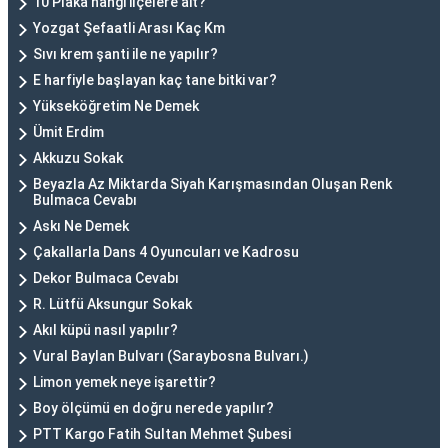
10 Plaka hangi ilçelere ait?
Yozgat Şefaatli Arası Kaç Km
Sıvı krem şanti ile ne yapılır?
E harfiyle başlayan kaç tane bitki var?
Yükseköğretim Ne Demek
Ümit Erdim
Akkuzu Sokak
Beyazla Az Miktarda Siyah Karışmasından Oluşan Renk
Bulmaca Cevabı
Askı Ne Demek
Çakallarla Dans 4 Oyuncuları ve Kadrosu
Dekor Bulmaca Cevabı
R. Lütfü Aksungur Sokak
Akıl küpü nasıl yapılır?
Vural Baylan Bulvarı (Saraybosna Bulvarı.)
Limon yemek neye işarettir?
Boy ölçümü en doğru nerede yapılır?
PTT Kargo Fatih Sultan Mehmet Şubesi