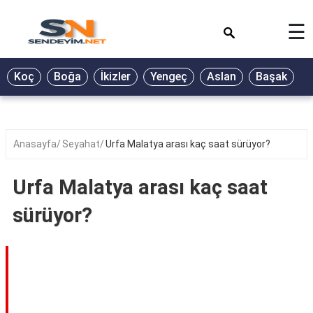
×
☰
BİYOGRAFİ
Koç
Boğa
İkizler
Yengeç
Aslan
Başak
T
GALERİ
GÜZEL
SÖZLER
Anasayfa
Seyahat
Urfa Malatya arası kaç saat sürüyor?
GÜNLÜK
BURÇ
Urfa Malatya arası kaç saat
ŞİİR
sürüyor?
RÜYA
TABİRLERİ
TÜRKÜ
SÖZLERİ
YEMEK