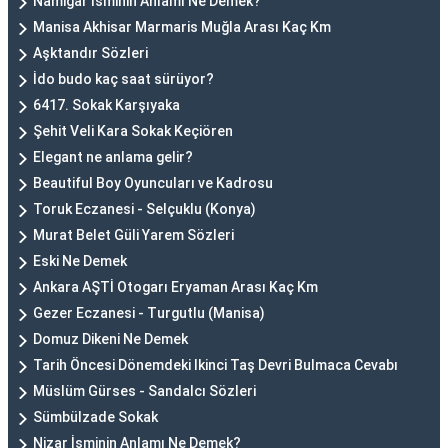
Namigar İsminin Anlamı Ne Demek?
Manisa Akhisar Marmaris Muğla Arası Kaç Km
Aşktandır Sözleri
İdo budo kaç saat sürüyor?
6417. Sokak Karşıyaka
Şehit Veli Kara Sokak Keçiören
Elegant ne anlama gelir?
Beautiful Boy Oyuncuları ve Kadrosu
Toruk Eczanesi - Selçuklu (Konya)
Murat Belet Güli Yarem Sözleri
Eski Ne Demek
Ankara AŞTİ Otogarı Eryaman Arası Kaç Km
Gezer Eczanesi - Turgutlu (Manisa)
Domuz Dikeni Ne Demek
Tarih Öncesi Dönemdeki Ikinci Taş Devri Bulmaca Cevabı
Müslüm Gürses - Sandalcı Sözleri
Sümbülzade Sokak
Nizar İsminin Anlamı Ne Demek?