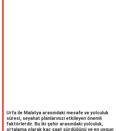
TARİFLERİ
HİKAYELER
Bize
Ulaşın
Urfa ile Malatya arasındaki mesafe ve yolculuk
süresi, seyahat planlarınızı etkileyen önemli
faktörlerdir. Bu iki şehir arasındaki yolculuk,
ortalama olarak kaç saat sürdüğünü ve en uygun