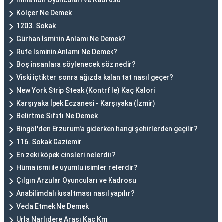
Imitation Oyuncuları ve Kadrosu
Kölçer Ne Demek
1203. Sokak
Gürhan İsminin Anlamı Ne Demek?
Rufe İsminin Anlamı Ne Demek?
Boş insanlara söylenecek söz nedir?
Viski içtikten sonra ağızda kalan tat nasıl geçer?
New York Strip Steak (Kontrfile) Kaç Kalori
Karşıyaka İpek Eczanesi - Karşıyaka (İzmir)
Belirtme Sıfatı Ne Demek
Bingöl'den Erzurum'a giderken hangi şehirlerden geçilir?
116. Sokak Gaziemir
En zeki köpek cinsleri nelerdir?
Hüma ismi ile uyumlu isimler nelerdir?
Çılgın Arzular Oyuncuları ve Kadrosu
Anabilimdalı kısaltması nasıl yapılır?
Veda Etmek Ne Demek
Urla Narlıdere Arası Kaç Km