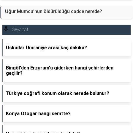
Uğur Mumcu'nun öldürüldüğü cadde nerede?
Seyahat
Üsküdar Ümraniye arası kaç dakika?
Bingöl'den Erzurum'a giderken hangi şehirlerden
geçilir?
Türkiye coğrafi konum olarak nerede bulunur?
Konya Otogar hangi semtte?