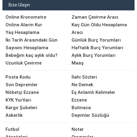
Bize Ulaşın
Online Kronometre
Zaman Çevirme Aracı
Online Alarm Kur
Kaç Gün Oldu Hesaplama
Yaş Hesaplama
Aracı
İki Tarih Arasındaki Gün
Günlük Burç Yorumları
Sayısını Hesaplama
Haftalık Burç Yorumları
Bebeğim kaç aylık oldu?
Aylık Burç Yorumları
Uzunluk Çevirme
Maaş
Posta Kodu
İlahi Sözleri
Son Depremler
Ne Demek
Nöbetçi Eczane
Eş Anlamlı Kelimeler
KYK Yurtları
Eczane
Kargo Şubeleri
Bulmaca
Askerlik
Deyimler Sözlüğü
Futbol
Noter