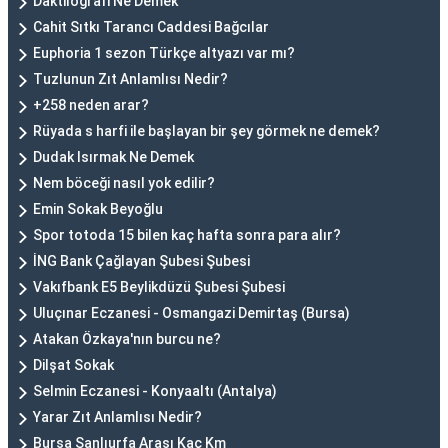
Daktilografi Ne Demek
Cahit Sıtkı Tarancı Caddesi Bağcılar
Euphoria 1 sezon Türkçe altyazı var mı?
Tuzlunun Zıt Anlamlısı Nedir?
+258 neden arar?
Rüyada s harfi ile başlayan bir şey görmek ne demek?
Dudak Isırmak Ne Demek
Nem böceği nasıl yok edilir?
Emin Sokak Beyoğlu
Spor totoda 15 bilen kaç hafta sonra para alır?
İNG Bank Çağlayan Şubesi Şubesi
Vakıfbank E5 Beylikdüzü Şubesi Şubesi
Uluçınar Eczanesi - Osmangazi Demirtaş (Bursa)
Atakan Özkaya'nın burcu ne?
Dilşat Sokak
Selmin Eczanesi - Konyaaltı (Antalya)
Yarar Zıt Anlamlısı Nedir?
Bursa Şanlıurfa Arası Kaç Km