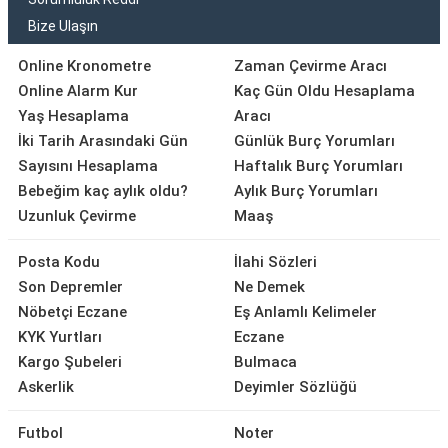
Bize Ulaşın
Online Kronometre
Zaman Çevirme Aracı
Online Alarm Kur
Kaç Gün Oldu Hesaplama
Yaş Hesaplama
Aracı
İki Tarih Arasındaki Gün
Günlük Burç Yorumları
Sayısını Hesaplama
Haftalık Burç Yorumları
Bebeğim kaç aylık oldu?
Aylık Burç Yorumları
Uzunluk Çevirme
Maaş
Posta Kodu
İlahi Sözleri
Son Depremler
Ne Demek
Nöbetçi Eczane
Eş Anlamlı Kelimeler
KYK Yurtları
Eczane
Kargo Şubeleri
Bulmaca
Askerlik
Deyimler Sözlüğü
Futbol
Noter