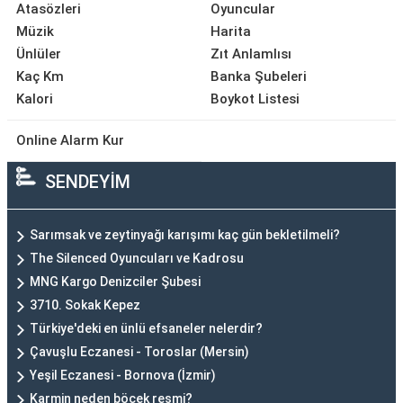
Atasözleri
Oyuncular
Müzik
Harita
Ünlüler
Zıt Anlamlısı
Kaç Km
Banka Şubeleri
Kalori
Boykot Listesi
Online Alarm Kur
SENDEYİM
Sarımsak ve zeytinyağı karışımı kaç gün bekletilmeli?
The Silenced Oyuncuları ve Kadrosu
MNG Kargo Denizciler Şubesi
3710. Sokak Kepez
Türkiye'deki en ünlü efsaneler nelerdir?
Çavuşlu Eczanesi - Toroslar (Mersin)
Yeşil Eczanesi - Bornova (İzmir)
Karmin neden böcek resmi?