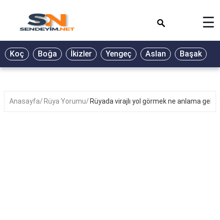
×
☰
BİYOGRAFİ
Koç
Boğa
İkizler
Yengeç
Aslan
Başak
T
GALERİ
GÜZEL
SÖZLER
Anasayfa
Rüya Yorumu
Rüyada virajlı yol görmek ne anlama gelir?
GÜNLÜK
BURÇ
ŞİİR
RÜYA
TABİRLERİ
TÜRKÜ
SÖZLERİ
YEMEK