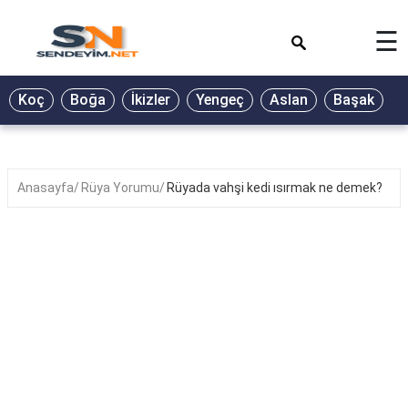
×
☰
BİYOGRAFİ
Koç
Boğa
İkizler
Yengeç
Aslan
Başak
T
GALERİ
GÜZEL
SÖZLER
Anasayfa
Rüya Yorumu
Rüyada vahşi kedi ısırmak ne demek?
GÜNLÜK
BURÇ
ŞİİR
RÜYA
TABİRLERİ
TÜRKÜ
SÖZLERİ
YEMEK