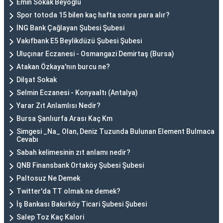
Emin Sokak Beyoğlu
Spor totoda 15 bilen kaç hafta sonra para alır?
İNG Bank Çağlayan Şubesi Şubesi
Vakıfbank E5 Beylikdüzü Şubesi Şubesi
Uluçınar Eczanesi - Osmangazi Demirtaş (Bursa)
Atakan Özkaya'nın burcu ne?
Dilşat Sokak
Selmin Eczanesi - Konyaaltı (Antalya)
Yarar Zıt Anlamlısı Nedir?
Bursa Şanlıurfa Arası Kaç Km
Simgesi _Na_ Olan, Deniz Tuzunda Bulunan Element Bulmaca
Cevabı
Sabah kelimesinin zıt anlamı nedir?
QNB Finansbank Ortaköy Şubesi Şubesi
Paltosuz Ne Demek
Twitter'da TT olmak ne demek?
İş Bankası Bakırköy Ticari Şubesi Şubesi
Salep Toz Kaç Kalori