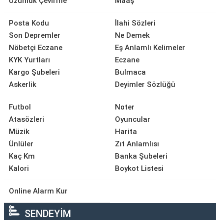
Uzunluk Çevirme
Maaş
Posta Kodu
İlahi Sözleri
Son Depremler
Ne Demek
Nöbetçi Eczane
Eş Anlamlı Kelimeler
KYK Yurtları
Eczane
Kargo Şubeleri
Bulmaca
Askerlik
Deyimler Sözlüğü
Futbol
Noter
Atasözleri
Oyuncular
Müzik
Harita
Ünlüler
Zıt Anlamlısı
Kaç Km
Banka Şubeleri
Kalori
Boykot Listesi
Online Alarm Kur
SENDEYİM